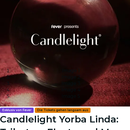
Image 1
Image 2
Image 3
Image 4
Image 5
Exklusiv von Fever
Die Tickets gehen langsam aus
Candlelight Yorba Linda: