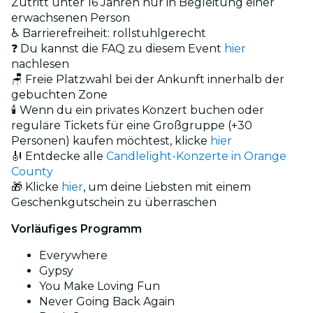
Zutritt unter 16 Jahren nur in Begleitung einer
erwachsenen Person
♿ Barrierefreiheit: rollstuhlgerecht
❓ Du kannst die FAQ zu diesem Event
hier
nachlesen
🪑 Freie Platzwahl bei der Ankunft innerhalb der
gebuchten Zone
🕯️ Wenn du ein privates Konzert buchen oder
reguläre Tickets für eine Großgruppe (+30
Personen) kaufen möchtest, klicke
hier
🎻 Entdecke alle
Candlelight-Konzerte in Orange
County
🎁 Klicke
hier
, um deine Liebsten mit einem
Geschenkgutschein zu überraschen
Vorläufiges Programm
Everywhere
Gypsy
You Make Loving Fun
Never Going Back Again