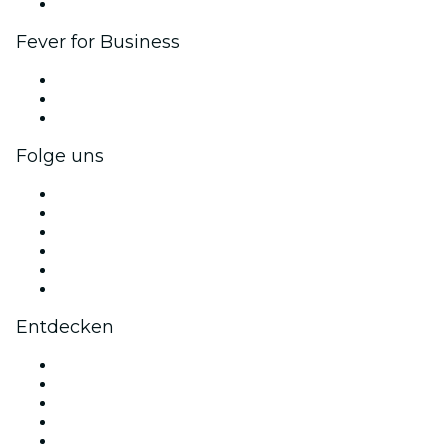
Markenpartnerschaften
Fever for Business
Privatveranstaltungen & Gruppentickets
Firmenvorteile
Firmengeschenkkarten und -gutscheine
Folge uns
Facebook
X (Twitter)
Instagram
TikTok
LinkedIn
YouTube
Entdecken
Veranstaltungsorte in Orange County
Heute
Morgen
Diese Woche
Dieses Wochenende