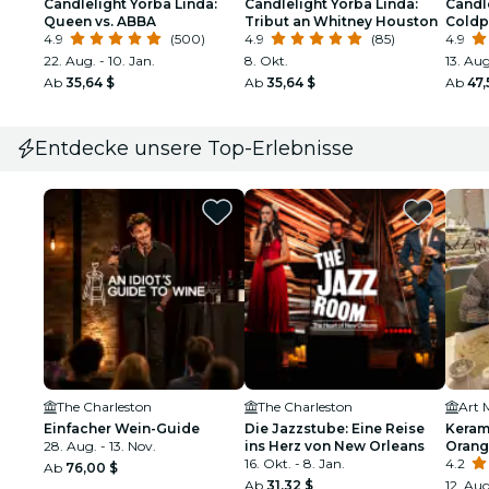
Candlelight Yorba Linda:
Candlelight Yorba Linda:
Candle
Queen vs. ABBA
Tribut an Whitney Houston
Coldp
4.9
(500)
4.9
(85)
Drago
4.9
22. Aug. - 10. Jan.
8. Okt.
13. Aug
Ab
35,64 $
Ab
35,64 $
Ab
47,
Entdecke unsere Top-Erlebnisse
The Charleston
The Charleston
Einfacher Wein-Guide
Die Jazzstube: Eine Reise
Keram
28. Aug. - 13. Nov.
ins Herz von New Orleans
Orang
16. Okt. - 8. Jan.
4.2
Ab
76,00 $
Ab
31,32 $
12. Aug