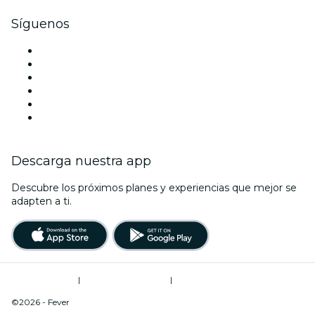
Síguenos
Facebook
X (Twitter)
Instagram
TikTok
LinkedIn
Youtube
Descarga nuestra app
Descubre los próximos planes y experiencias que mejor se
adapten a ti.
Términos de uso
|
Política de privacidad
|
Do Not Sell My Personal Information / Cookies Management
©2026 - Fever