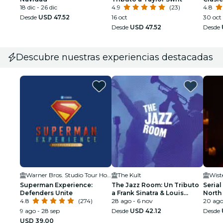
18 dic - 26 dic
4.9
(23)
4.8
Desde
USD 47.52
16 oct
30 oct
Desde
USD 47.52
Desde
Descubre nuestras experiencias destacadas
Warner Bros. Studio Tour Hollywood
The Kult
Wist
Superman Experience:
The Jazz Room: Un Tributo
Serial
Defenders Unite
a Frank Sinatra & Louis
North
4.8
(274)
Armstrong
28 ago - 6 nov
20 ago
9 ago - 28 sep
Desde
USD 42.12
Desde
USD 39.00