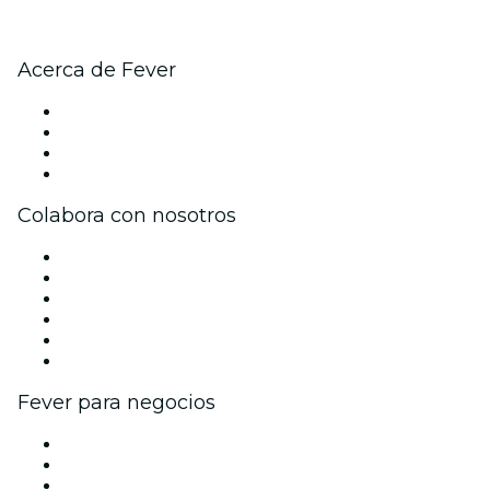
Acerca de Fever
Prensa
Únete al equipo
Tarjetas Regalo
Centro de asistencia
Colabora con nosotros
Gestiona tu evento
Publica tu evento
Eventos y beneficios para empresas
Programa de Afiliados
Programa de embajadores e influencers
Colaboraciones de marca
Fever para negocios
Eventos privados y entradas de grupo
Beneficios corporativos
Tarjetas y cupones de regalo corporativos