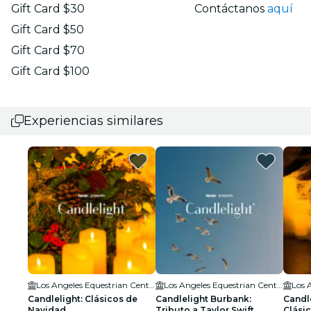
Gift Card $30
Contáctanos
aquí
Gift Card $50
Gift Card $70
Gift Card $100
Experiencias similares
Los Angeles Equestrian Center
Los Angeles Equestrian Center
Candlelight: Clásicos de
Candlelight Burbank:
Candl
Navidad
Tributo a Taylor Swift
Clási