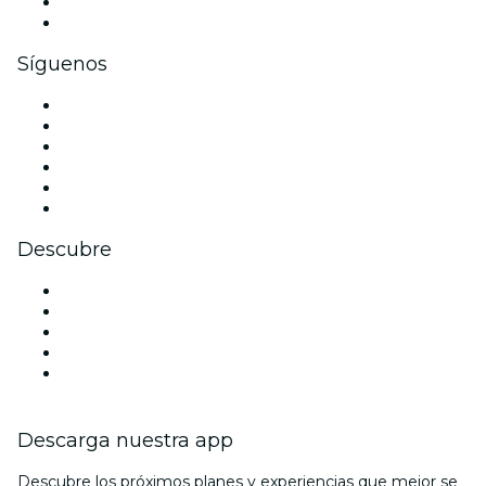
Beneficios corporativos
Tarjetas y cupones de regalo corporativos
Síguenos
Facebook
X (Twitter)
Instagram
TikTok
LinkedIn
Youtube
Descubre
Locales y espacios de eventos en Tarragona
España
Halloween
La La Love You
Viva Suecia
Descarga nuestra app
Descubre los próximos planes y experiencias que mejor se