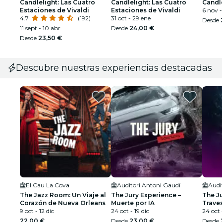
Candlelight: Las Cuatro
Candlelight: Las Cuatro
Candle
Estaciones de Vivaldi
Estaciones de Vivaldi
6 nov -
4.7
(192)
31 oct - 29 ene
Desde
11 sept - 10 abr
Desde
24,00 €
Desde
23,50 €
Descubre nuestras experiencias destacadas
El Cau La Cova
Auditori Antoni Gaudí
Audi
The Jazz Room: Un Viaje al
The Jury Experience –
The J
Corazón de Nueva Orleans
Muerte por IA
Traves
9 oct - 12 dic
24 oct - 19 dic
24 oct 
22,00 €
Desde
23,00 €
Desde