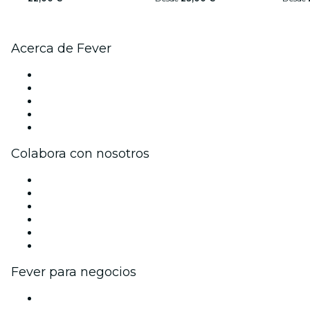
Acerca de Fever
Prensa
Únete al equipo
Becas de Excelencia
Tarjetas Regalo
Centro de asistencia
Colabora con nosotros
Gestiona tu evento
Publica tu evento
Eventos y beneficios para empresas
Programa de Afiliados
Programa de embajadores e influencers
Colaboraciones de marca
Fever para negocios
Eventos privados y entradas de grupo