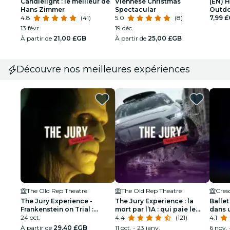
Candlelight : le meilleur de
Viennese Christmas
(EN) 
Hans Zimmer
Spectacular
Outdo
4.8
(41)
5.0
(8)
7,99 
13 févr.
19 déc.
À partir de
21,00 £GB
À partir de
25,00 £GB
Découvre nos meilleures expériences
The Old Rep Theatre
The Old Rep Theatre
Cres
The Jury Experience -
The Jury Experience : la
Ballet
Frankenstein on Trial :
mort par l’IA : qui paie le
dans 
l’homme qui a défié Dieu
24 oct.
prix ?
4.4
(121)
étince
4.1
À partir de
29,40 £GB
11 oct. - 23 janv.
6 nov. 