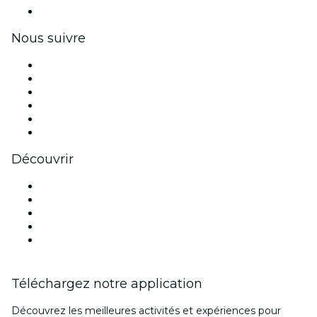
Coupons et cartes cadeaux pour les entreprises
Nous suivre
Facebook
X (Twitter)
Instagram
TikTok
LinkedIn
Youtube
Découvrir
Lieux d'événements à Birmingham
Aujourd'hui
Demain
Cette semaine
Ce week-end
Téléchargez notre application
Découvrez les meilleures activités et expériences pour