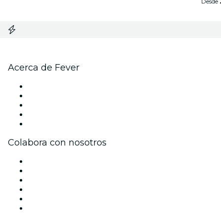
Desde
Acerca de Fever
Prensa
Únete al equipo
Impressum
Tarjetas Regalo
Centro de asistencia
Colabora con nosotros
Gestiona tu evento
Publica tu evento
Eventos y beneficios para empresas
Programa de Afiliados
Programa de embajadores e influencers
Colaboraciones de marca