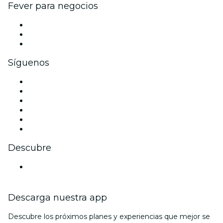
Fever para negocios
Eventos privados y entradas de grupo
Beneficios corporativos
Tarjetas y cupones de regalo corporativos
Síguenos
Facebook
X (Twitter)
Instagram
TikTok
LinkedIn
Youtube
Descubre
Locales y espacios de eventos en Bielefeld
Descarga nuestra app
Descubre los próximos planes y experiencias que mejor se