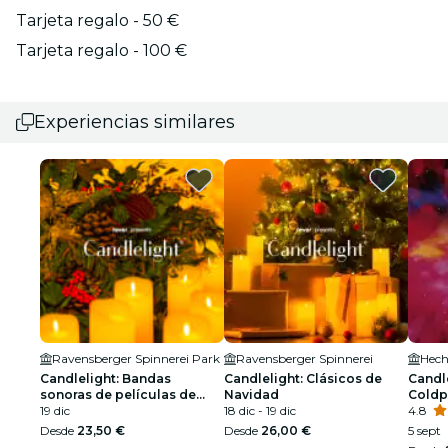
Tarjeta regalo - 50 €
Tarjeta regalo - 100 €
Experiencias similares
Ravensberger Spinnerei Park
Ravensberger Spinnerei
Hech
Candlelight: Bandas
Candlelight: Clásicos de
Candle
sonoras de películas de
Navidad
Coldp
Navidad
19 dic
18 dic - 19 dic
4.8
Desde
23,50 €
Desde
26,00 €
5 sept