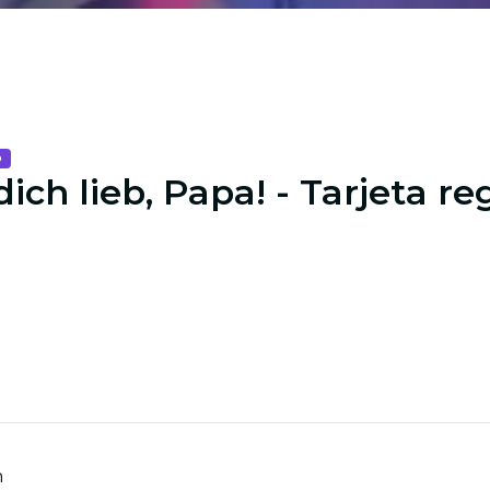
o
ich lieb, Papa! - Tarjeta re
n