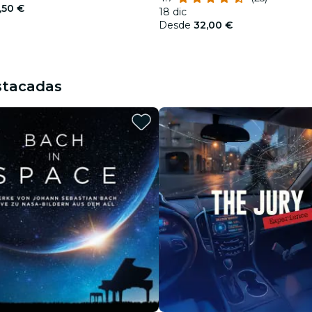
,50 €
18 dic
Desde
32,00 €
stacadas