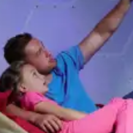
restaurantes
cine