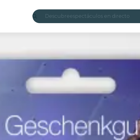
Descubre
espectáculos en directo
Madrid
candlelight
Londres
experiencias y ciudades
São Paulo
exposiciones
Seúl
recorridos por la ciudad
conciertos