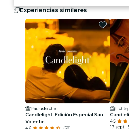
Experiencias similares
Pauluskirche
Lichts
Candlelight: Edición Especial San
Candlel
4.5
Valentín
17 sept - 
4.6
(69)