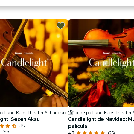
piel und Kunsttheater Schauburg
Lichtspiel und Kunsttheater
ight: Sezen Aksu
Candlelight de Navidad: M
(15)
película
5 feb
4.7
(25)