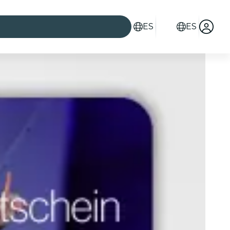
ES
ES