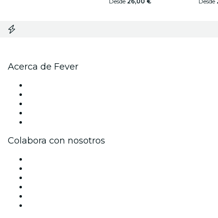
Desde
26,00 €
Desde
Acerca de Fever
Prensa
Únete al equipo
Impressum
Tarjetas Regalo
Centro de asistencia
Colabora con nosotros
Gestiona tu evento
Publica tu evento
Eventos y beneficios para empresas
Programa de Afiliados
Programa de embajadores e influencers
Colaboraciones de marca