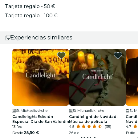
Tarjeta regalo - 50 €
Tarjeta regalo - 100 €
Experiencias similares
St Michaeliskirche
St Michaeliskirche
St M
Candlelight: Edición
Candlelight de Navidad:
Candle
Especial Día de San Valentín
Música de película
Navid
13 feb
4.5
(35)
4.7
Desde
28,50 €
26 dic
19 dic -