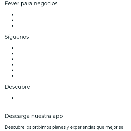
Fever para negocios
Eventos privados y entradas de grupo
Beneficios corporativos
Tarjetas y cupones de regalo corporativos
Síguenos
Facebook
X (Twitter)
Instagram
TikTok
LinkedIn
Youtube
Descubre
Locales y espacios de eventos en Brunswick
Descarga nuestra app
Descubre los próximos planes y experiencias que mejor se