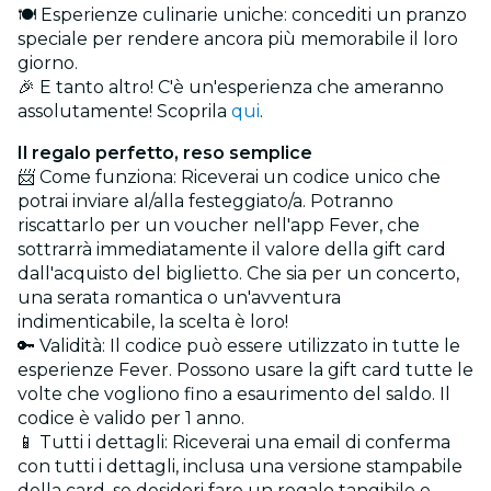
🍽️ Esperienze culinarie uniche: concediti un pranzo
speciale per rendere ancora più memorabile il loro
giorno.
🎉 E tanto altro! C'è un'esperienza che ameranno
assolutamente! Scoprila
qui
.
Il regalo perfetto, reso semplice
📨 Come funziona: Riceverai un codice unico che
potrai inviare al/alla festeggiato/a. Potranno
riscattarlo per un voucher nell'app Fever, che
sottrarrà immediatamente il valore della gift card
dall'acquisto del biglietto. Che sia per un concerto,
una serata romantica o un'avventura
indimenticabile, la scelta è loro!
🔑 Validità: Il codice può essere utilizzato in tutte le
esperienze Fever. Possono usare la gift card tutte le
volte che vogliono fino a esaurimento del saldo. Il
codice è valido per 1 anno.
📱 Tutti i dettagli: Riceverai una email di conferma
con tutti i dettagli, inclusa una versione stampabile
della card, se desideri fare un regalo tangibile e