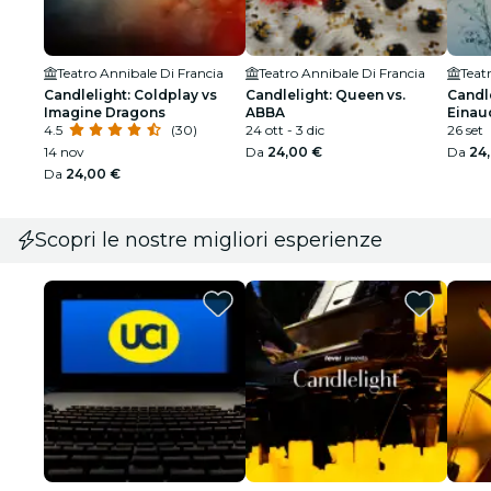
Teatro Annibale Di Francia
Teatro Annibale Di Francia
Teat
Candlelight: Coldplay vs
Candlelight: Queen vs.
Candle
Imagine Dragons
ABBA
Einau
4.5
(30)
24 ott - 3 dic
26 set
14 nov
Da
24,00 €
Da
24
Da
24,00 €
Scopri le nostre migliori esperienze