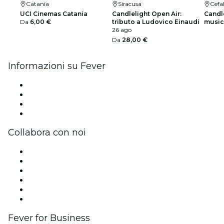
Catania
Siracusa
Cefa
UCI Cinemas Catania
Candlelight Open Air:
Candle
Da
6,00 €
tributo a Ludovico Einaudi
musica
26 ago
Lista 
Da
28,00 €
Informazioni su Fever
Stampa
Unisciti al team
Carte regalo
Centro assistenza
Collabora con noi
Gestisci il tuo evento
Pubblica il tuo evento
Eventi aziendali & benefit
Programma di affiliazione
Programma Ambassador e Influencer
Brand partnership
Fever for Business