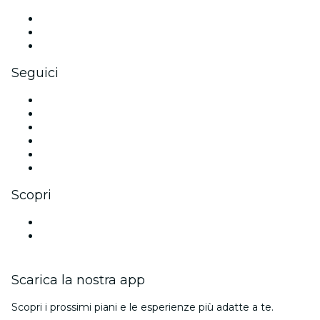
Eventi privati e biglietti di gruppo
Benefit aziendali
Gift card e voucher aziendali
Seguici
Facebook
X (Twitter)
Instagram
TikTok
LinkedIn
Youtube
Scopri
Luoghi a Messina
Italia
Scarica la nostra app
Scopri i prossimi piani e le esperienze più adatte a te.