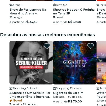
Arena +
Terra SP
Terr
Show do Ferrugem e Na
Show do Nadson O Ferinha
Show 
Hora H no Arena +
no Terra SP
e Dav
21 de ago.
11 de set.
SP
29 de 
A partir de
R$ 34,50
A partir de
R$ 39,50
A part
Descubra as nossas melhores experiências
Shopping Eldorado
Shopping Eldorado
A Mente de um Serial Killer:
Gigantes do Jardim
Water 
uma experiência imersiva
6 de ago. - 30 de ago.
Paulo
em São Paulo
Novo!
23 de 
A partir de
R$ 70,00
3 de set. - 29 de nov.
A part