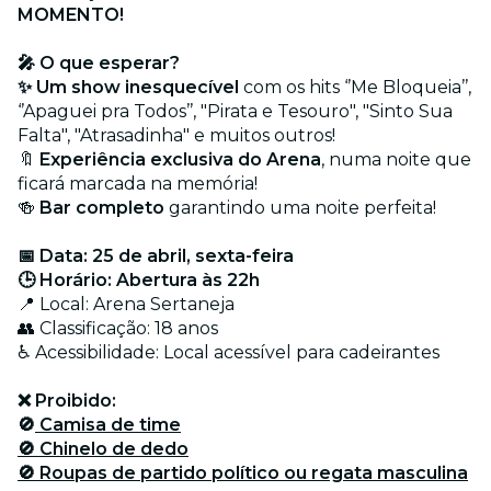
MOMENTO!
🎤 O que esperar?
✨ Um show inesquecível
com os hits ‘’Me Bloqueia’’,
‘’Apaguei pra Todos’’, "Pirata e Tesouro", "Sinto Sua
Falta", "Atrasadinha" e muitos outros!
🔖
Experiência exclusiva do Arena
, numa noite que
ficará marcada na memória!
🍻
Bar completo
garantindo uma noite perfeita!
📅 Data: 25 de abril, sexta-feira
🕒 Horário: Abertura às 22h
📍 Local: Arena Sertaneja
👥 Classificação: 18 anos
♿ Acessibilidade: Local acessível para cadeirantes
❌ Proibido:
🚫
Camisa de time
🚫 Chinelo de dedo
🚫 Roupas de partido político ou regata masculina