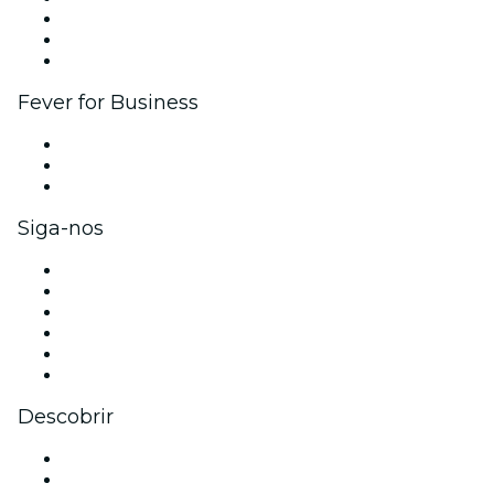
Programa de Afiliados
Programa de embaixadores e influencers
Parcerias
Fever for Business
Eventos privados e ingressos para grupos
Benefícios para as empresas
Cartões-presente e vouchers para empresas
Siga-nos
Facebook
X (Twitter)
Instagram
TikTok
LinkedIn
YouTube
Descobrir
Locais de eventos - São Paulo
Brasil