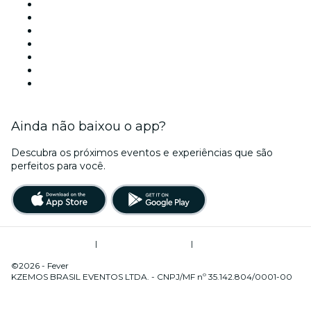
Hoje
Amanhã
Esta semana
Neste fim de semana
Halloween
Dia dos Namorados
Natal
Ainda não baixou o app?
Descubra os próximos eventos e experiências que são
perfeitos para você.
Termos de Utilização
|
Política de Privacidade
|
Gerenciamento de Cookies
©2026 - Fever
KZEMOS BRASIL EVENTOS LTDA. - CNPJ/MF nº 35.142.804/0001-00