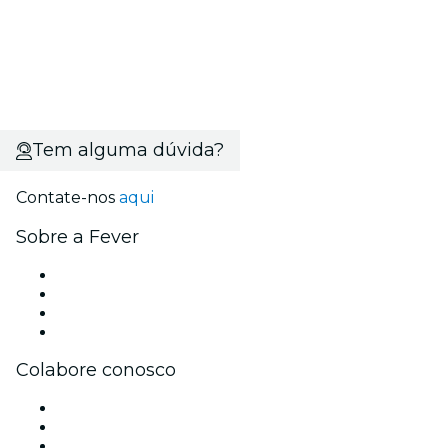
Tem alguma dúvida?
Contate-nos
aqui
Sobre a Fever
Imprensa
Carreiras
Cartões-Presente
Central de Ajuda
Colabore conosco
Gerencie seu evento
Publique seu evento
Eventos corporativos e benefícios