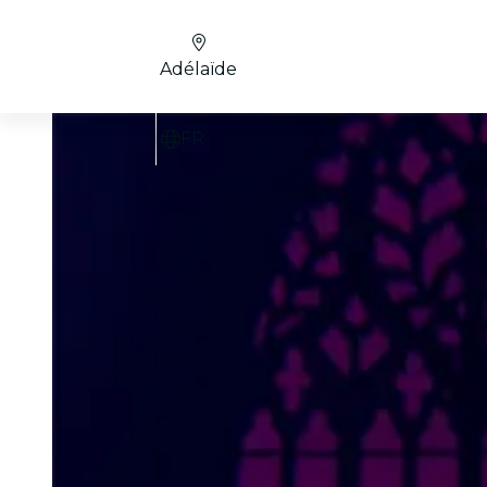
Adélaïde
FR