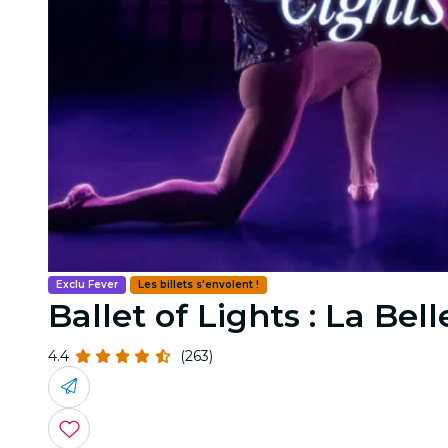
Exclu Fever
Les billets s'envolent !
Ballet of Lights : La Be
4.4
(263)