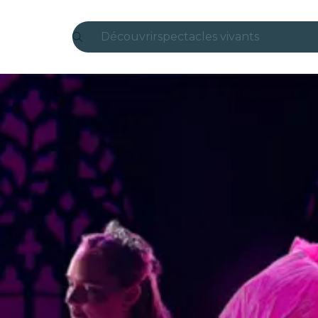
Découvrir
spectacles vivants
Madrid
Candlelight
Londres
expériences et villes
São Paulo
expositions
Séoul
visites urbaines
concerts