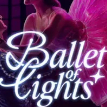
restaurants
cinéma