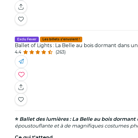
Exclu Fever
Les billets s'envolent !
Ballet of Lights : La Belle au bois dormant dans u
4.4
(263)
⭐
Ballet des lumières : La Belle au bois dormant
e
époustouflante et à de magnifiques costumes pho
Ce qui t'
attend