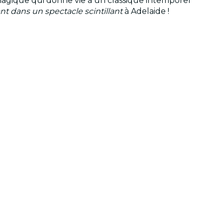
agique qui donne vie à un classique intemporel
nt dans un spectacle scintillant
à Adelaide !