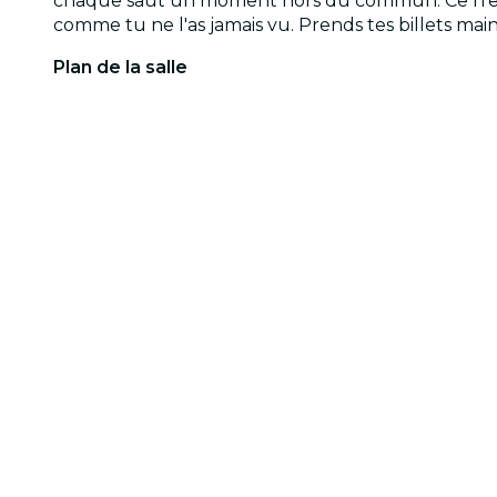
chaque saut un moment hors du commun. Ce n'est 
comme tu ne l'as jamais vu. Prends tes billets ma
Plan de la salle