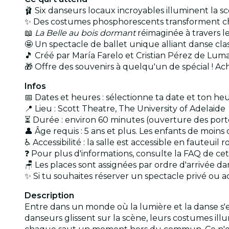
🩰 Six danseurs locaux incroyables illuminent la s
✨ Des costumes phosphorescents transforment 
📖
La Belle au bois dormant
réimaginée à travers le
🤩 Un spectacle de ballet unique alliant danse c
🎵 Créé par María Farelo et Cristian Pérez de Luma 
🎁 Offre des souvenirs à quelqu'un de spécial ! 
Infos
📅 Dates et heures : sélectionne ta date et ton he
📍 Lieu : Scott Theatre, The University of Adelaide
⏳ Durée : environ 60 minutes (ouverture des portes
👤 Âge requis : 5 ans et plus. Les enfants de moin
♿ Accessibilité : la salle est accessible en fauteuil 
❓ Pour plus d'informations, consulte la FAQ de c
🪑 Les places sont assignées par ordre d'arrivée 
✨ Si tu souhaites réserver un spectacle privé ou 
Description
Entre dans un monde où la lumière et la danse s'
danseurs glissent sur la scène, leurs costumes il