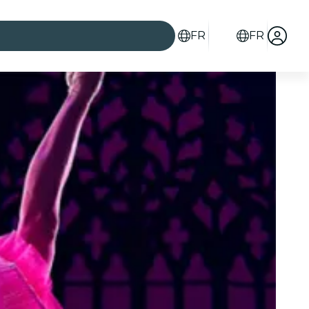
FR
FR