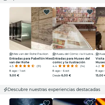
Mies van der Rohe Pavilion
Museu del Còmic i la Il·lustració
Muse
Entradas para Pabellón Mies
Entradas para Museo del
Visita
van der Rohe
comic y la ilustración
Museo
4.5
(31)
4.4
(14)
4.2
8 ago - 1 oct
8 ago - 6 oct
8 ago -
9,00 €
Desde
6,00 €
15,00 
Descubre nuestras experiencias destacadas