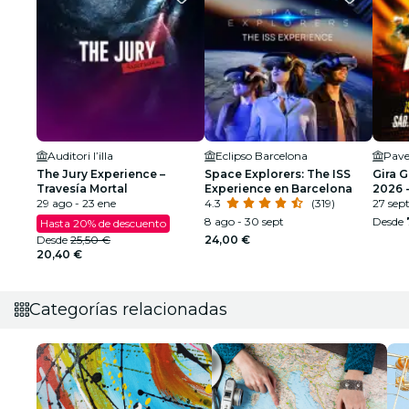
Auditori l’illa
Eclipso Barcelona
Pave
The Jury Experience –
Space Explorers: The ISS
Gira 
Travesía Mortal
Experience en Barcelona
2026 -
29 ago - 23 ene
4.3
(319)
SEGU
27 sep
8 ago - 30 sept
Desde
Hasta 20% de descuento
Desde
25,50 €
24,00 €
20,40 €
Categorías relacionadas