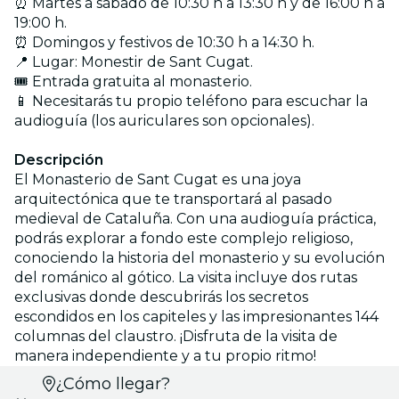
⏰ Martes a sábado de 10:30 h a 13:30 h y de 16:00 h a
19:00 h.
⏰ Domingos y festivos de 10:30 h a 14:30 h.
📍 Lugar: Monestir de Sant Cugat.
🎟️ Entrada gratuita al monasterio.
📱 Necesitarás tu propio teléfono para escuchar la
audioguía (los auriculares son opcionales).
Descripción
El Monasterio de Sant Cugat es una joya
arquitectónica que te transportará al pasado
medieval de Cataluña. Con una audioguía práctica,
podrás explorar a fondo este complejo religioso,
conociendo la historia del monasterio y su evolución
del románico al gótico. La visita incluye dos rutas
exclusivas donde descubrirás los secretos
escondidos en los capiteles y las impresionantes 144
columnas del claustro. ¡Disfruta de la visita de
manera independiente y a tu propio ritmo!
Selecciona
¿Cómo llegar?