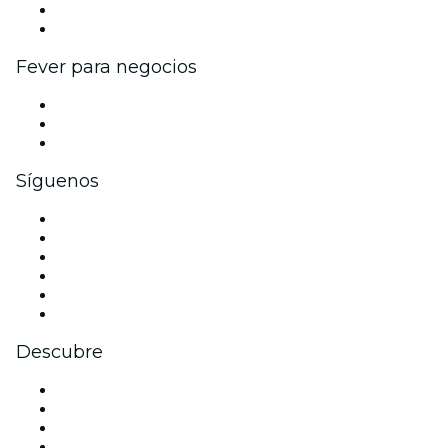
Programa de embajadores e influencers
Colaboraciones de marca
Fever para negocios
Eventos privados y entradas de grupo
Beneficios corporativos
Tarjetas y cupones de regalo corporativos
Síguenos
Facebook
X (Twitter)
Instagram
TikTok
LinkedIn
Youtube
Descubre
Locales y espacios de eventos en Barcelona
España
Hoy
Mañana