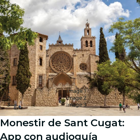
Image 1
Image 2
Image 3
Monestir de Sant Cugat:
App con audioguía