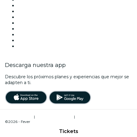
Esta semana
Este fin de semana
Halloween
San Valentín
Navidad
La La Love You
Viva Suecia
Año Nuevo
Descarga nuestra app
Descubre los próximos planes y experiencias que mejor se
adapten a ti.
Términos de uso
|
Política de privacidad
|
Administrador de cookies
©2026 - Fever
Tickets