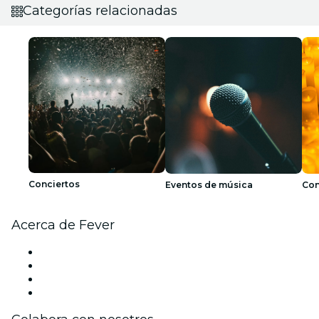
Categorías relacionadas
Conciertos
Eventos de música
Con
Acerca de Fever
Prensa
Únete al equipo
Tarjetas Regalo
Centro de asistencia