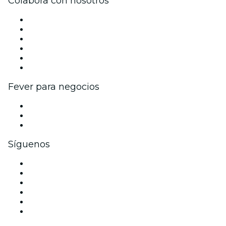
Colabora con nosotros
Gestiona tu evento
Publica tu evento
Eventos y beneficios para empresas
Programa de Afiliados
Programa de embajadores e influencers
Colaboraciones de marca
Fever para negocios
Eventos privados y entradas de grupo
Beneficios corporativos
Tarjetas y cupones de regalo corporativos
Síguenos
Facebook
X (Twitter)
Instagram
TikTok
LinkedIn
Youtube