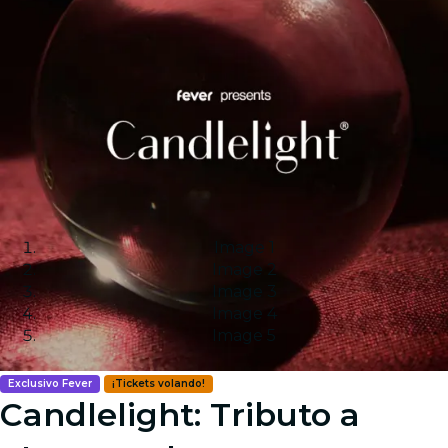
Image 1
Image 2
Image 3
Image 4
Image 5
Exclusivo Fever
¡Tickets volando!
Candlelight: Tributo a