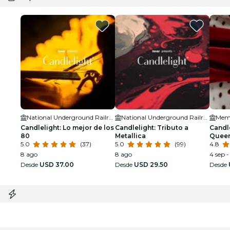
National Underground Railroad Freedom Center
National Underground Railroad Freedom Center
Memo
Candlelight: Lo mejor de los
Candlelight: Tributo a
Candle
80
Metallica
Quee
5.0
(37)
5.0
(99)
4.8
8 ago
8 ago
4 sep -
Desde
USD 37.00
Desde
USD 29.50
Desde