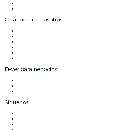
Tarjetas Regalo
Centro de asistencia
Colabora con nosotros
Gestiona tu evento
Publica tu evento
Eventos y beneficios para empresas
Programa de Afiliados
Programa de embajadores e influencers
Colaboraciones de marca
Fever para negocios
Eventos privados y entradas de grupo
Beneficios corporativos
Tarjetas y cupones de regalo corporativos
Síguenos
Facebook
X (Twitter)
Instagram
TikTok