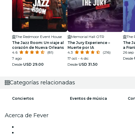
The Redmoor Event House
Memorial Hall OTR
The 
The Jazz Room: Un viaje al
The Jury Experience –
The J
corazón de Nueva Orleans
Muerte por IA
a Fran
4.6
(81)
4.3
(216)
Armst
26 sep 
7 ago
17 oct - 4 dic
Desde
Desde
USD 29.00
Desde
USD 31.50
Categorías relacionadas
Conciertos
Eventos de música
Con
Acerca de Fever
Prensa
Únete al equipo