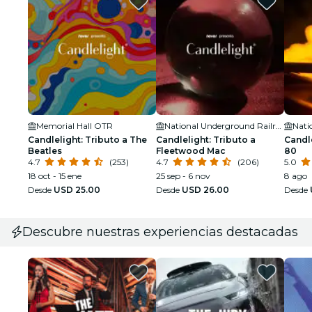
Memorial Hall OTR
National Underground Railroad Freedom Center
Candlelight: Tributo a The
Candlelight: Tributo a
Candle
Beatles
Fleetwood Mac
80
4.7
(253)
4.7
(206)
5.0
18 oct - 15 ene
25 sep - 6 nov
8 ago
Desde
USD 25.00
Desde
USD 26.00
Desde
Descubre nuestras experiencias destacadas