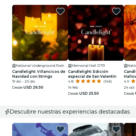
National Underground Railroad Freedom Center
Memorial Hall OTR
Candlelight: Villancicos de
Candlelight: Edición
Candl
Navidad con Strings
especial de San Valentín
Hallo
19 dic - 20 dic
4.8
(146)
Embru
4.9
Desde
USD 26.50
14 feb
24 oct
Desde
USD 25.50
Desde
Descubre nuestras experiencias destacadas