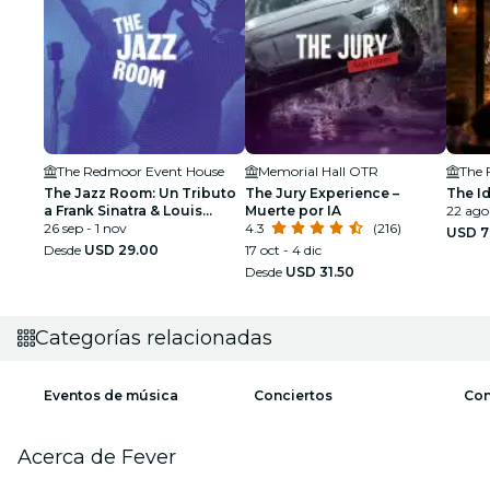
The Redmoor Event House
Memorial Hall OTR
The 
The Jazz Room: Un Tributo
The Jury Experience –
The Id
a Frank Sinatra & Louis
Muerte por IA
22 ago
Armstrong
26 sep - 1 nov
4.3
(216)
USD 7
Desde
USD 29.00
17 oct - 4 dic
Desde
USD 31.50
Categorías relacionadas
Eventos de música
Conciertos
Con
Acerca de Fever