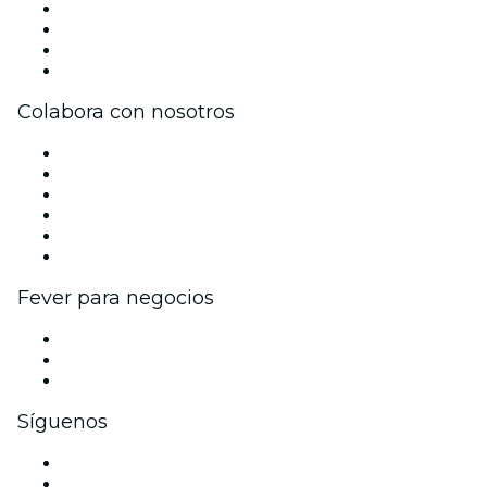
Prensa
Únete al equipo
Tarjetas Regalo
Centro de asistencia
Colabora con nosotros
Gestiona tu evento
Publica tu evento
Eventos y beneficios para empresas
Programa de Afiliados
Programa de embajadores e influencers
Colaboraciones de marca
Fever para negocios
Eventos privados y entradas de grupo
Beneficios corporativos
Tarjetas y cupones de regalo corporativos
Síguenos
Facebook
X (Twitter)