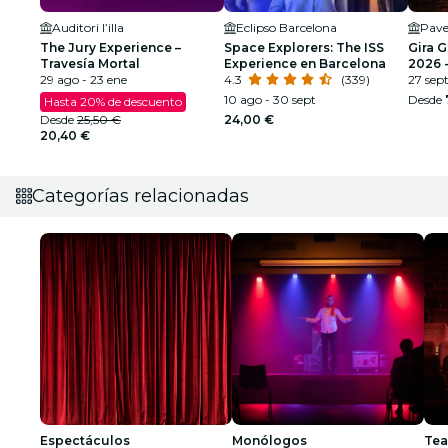
Auditori l’illa
Eclipso Barcelona
Pave
The Jury Experience –
Space Explorers: The ISS
Gira 
Travesía Mortal
Experience en Barcelona
2026 -
29 ago - 23 ene
4.3
(339)
SEGU
27 sep
10 ago - 30 sept
Desde
Hasta 20% de descuento
Desde
25,50 €
24,00 €
20,40 €
Categorías relacionadas
Espectáculos
Monólogos
Tea