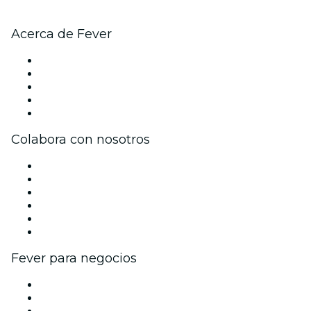
Acerca de Fever
Prensa
Únete al equipo
Becas de Excelencia
Tarjetas Regalo
Centro de asistencia
Colabora con nosotros
Gestiona tu evento
Publica tu evento
Eventos y beneficios para empresas
Programa de Afiliados
Programa de embajadores e influencers
Colaboraciones de marca
Fever para negocios
Eventos privados y entradas de grupo
Beneficios corporativos
Tarjetas y cupones de regalo corporativos