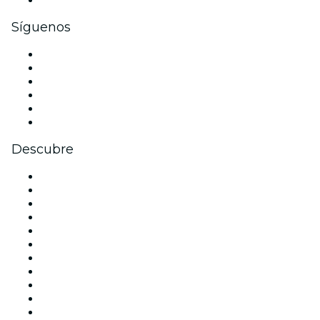
Síguenos
Facebook
X (Twitter)
Instagram
TikTok
LinkedIn
Youtube
Descubre
Locales y espacios de eventos en Barcelona
España
Hoy
Mañana
Esta semana
Este fin de semana
Halloween
San Valentín
Navidad
La La Love You
Viva Suecia