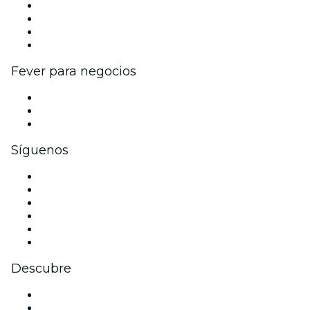
Eventos y beneficios para empresas
Programa de Afiliados
Programa de embajadores e influencers
Colaboraciones de marca
Fever para negocios
Eventos privados y entradas de grupo
Beneficios corporativos
Tarjetas y cupones de regalo corporativos
Síguenos
Facebook
X (Twitter)
Instagram
TikTok
LinkedIn
Youtube
Descubre
Locales y espacios de eventos en Barcelona
España