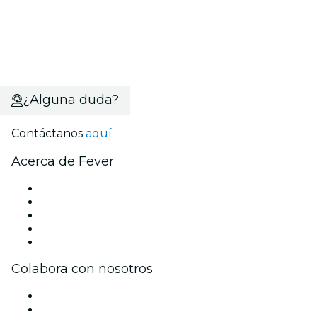
¿Alguna duda?
Contáctanos
aquí
Acerca de Fever
Prensa
Únete al equipo
Becas de Excelencia
Tarjetas Regalo
Centro de asistencia
Colabora con nosotros
Gestiona tu evento
Publica tu evento