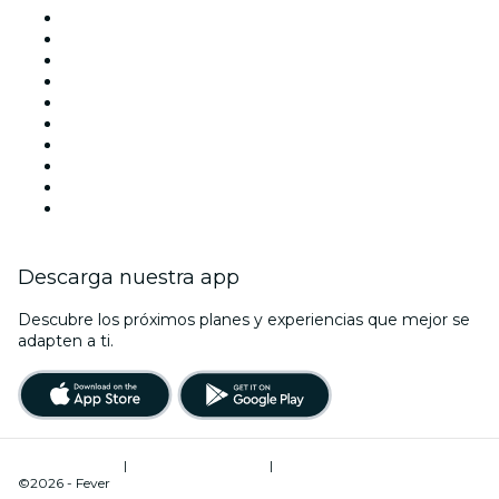
Hoy
Mañana
Esta semana
Este fin de semana
Halloween
San Valentín
Navidad
La La Love You
Viva Suecia
Año Nuevo
Descarga nuestra app
Descubre los próximos planes y experiencias que mejor se
adapten a ti.
Términos de uso
|
Política de privacidad
|
Administrador de cookies
©2026 - Fever