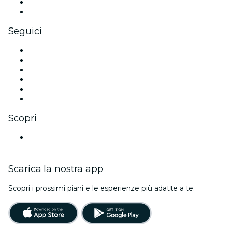
Benefit aziendali
Gift card e voucher aziendali
Seguici
Facebook
X (Twitter)
Instagram
TikTok
LinkedIn
Youtube
Scopri
Luoghi a Düsseldorf
Scarica la nostra app
Scopri i prossimi piani e le esperienze più adatte a te.