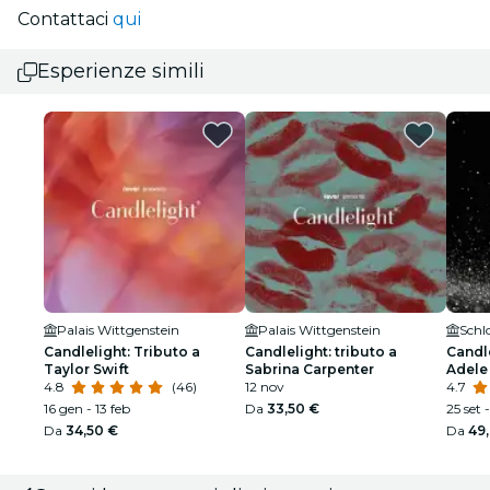
Contattaci
qui
Esperienze simili
Palais Wittgenstein
Palais Wittgenstein
Schl
Candlelight: Tributo a
Candlelight: tributo a
Candle
Taylor Swift
Sabrina Carpenter
Adele
4.8
(46)
12 nov
4.7
16 gen - 13 feb
Da
33,50 €
25 set 
Da
34,50 €
Da
49