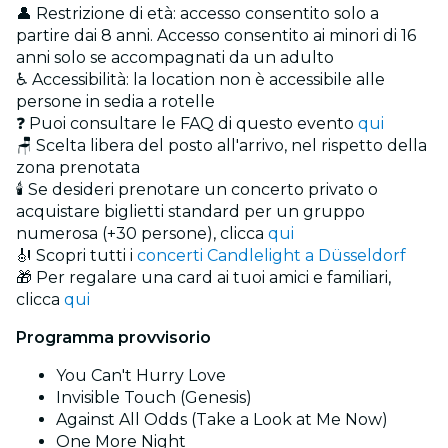
👤 Restrizione di età: accesso consentito solo a
partire dai 8 anni. Accesso consentito ai minori di 16
anni solo se accompagnati da un adulto
♿ Accessibilità: la location non è accessibile alle
persone in sedia a rotelle
❓ Puoi consultare le FAQ di questo evento
qui
🪑 Scelta libera del posto all'arrivo, nel rispetto della
zona prenotata
🕯️ Se desideri prenotare un concerto privato o
acquistare biglietti standard per un gruppo
numerosa (+30 persone), clicca
qui
🎻 Scopri tutti i
concerti Candlelight a Düsseldorf
🎁 Per regalare una card ai tuoi amici e familiari,
clicca
qui
Programma provvisorio
You Can't Hurry Love
Invisible Touch (Genesis)
Against All Odds (Take a Look at Me Now)
One More Night