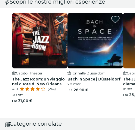
Scopri le nostre migliori esperienze
Capitol Theater
Tonhalle Düsseldorf
Capi
The Jazz Room: un viaggio
Bach in Space | Düsseldorf
The J
nel cuore di New Orleans
20 mar
diama
4.0
(214)
morto
18 set 
Da
26,90 €
30 ott
Da
26
Da
31,00 €
Categorie correlate