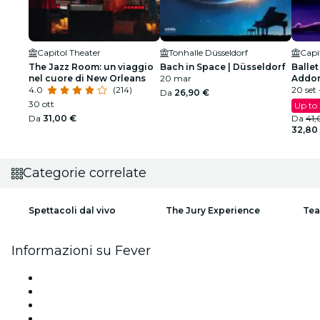
Capitol Theater
Tonhalle Düsseldorf
Capi
The Jazz Room: un viaggio
Bach in Space | Düsseldorf
Ballet
nel cuore di New Orleans
20 mar
Addor
4.0
(214)
spetta
20 set 
Da
26,90 €
30 ott
Up to
Da
31,00 €
Da
41,
32,80
Categorie correlate
Spettacoli dal vivo
The Jury Experience
Tea
Informazioni su Fever
Stampa
Unisciti al team
Impressum
Carte regalo