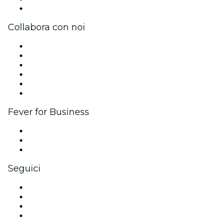
Centro assistenza
Collabora con noi
Gestisci il tuo evento
Pubblica il tuo evento
Eventi aziendali & benefit
Programma di affiliazione
Programma Ambassador e Influencer
Brand partnership
Fever for Business
Eventi privati e biglietti di gruppo
Benefit aziendali
Gift card e voucher aziendali
Seguici
Facebook
X (Twitter)
Instagram
TikTok