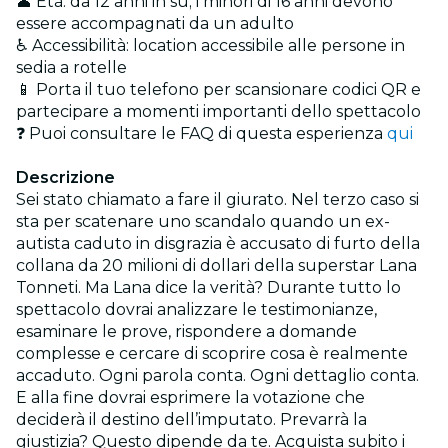
👤 Età: da 12 anni in su; i minori di 16 anni devono
essere accompagnati da un adulto
♿ Accessibilità: location accessibile alle persone in
sedia a rotelle
📱 Porta il tuo telefono per scansionare codici QR e
partecipare a momenti importanti dello spettacolo
❓ Puoi consultare le FAQ di questa esperienza
qui
Descrizione
Sei stato chiamato a fare il giurato. Nel terzo caso si
sta per scatenare uno scandalo quando un ex-
autista caduto in disgrazia è accusato di furto della
collana da 20 milioni di dollari della superstar Lana
Tonneti. Ma Lana dice la verità? Durante tutto lo
spettacolo dovrai analizzare le testimonianze,
esaminare le prove, rispondere a domande
complesse e cercare di scoprire cosa è realmente
accaduto. Ogni parola conta. Ogni dettaglio conta.
E alla fine dovrai esprimere la votazione che
deciderà il destino dell’imputato. Prevarrà la
giustizia? Questo dipende da te. Acquista subito i