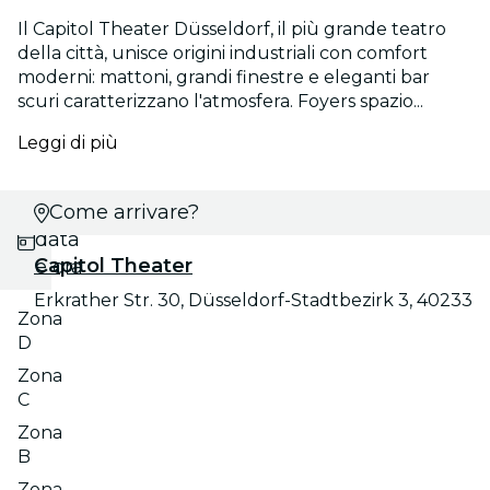
Il Capitol Theater Düsseldorf, il più grande teatro
della città, unisce origini industriali con comfort
moderni: mattoni, grandi finestre e eleganti bar
scuri caratterizzano l'atmosfera. Foyers spazio...
Leggi di più
Scegli
Come arrivare?
data
Capitol Theater
e ora
Erkrather Str. 30, Düsseldorf-Stadtbezirk 3, 40233
Zona
D
Zona
C
Zona
B
Zona