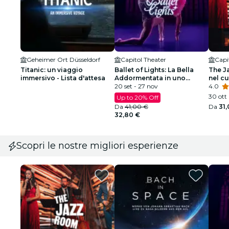
Geheimer Ort Düsseldorf
Capitol Theater
Capi
Titanic: un viaggio
Ballet of Lights: La Bella
The J
immersivo - Lista d'attesa
Addormentata in uno
nel c
spettacolo scintillante
20 set - 27 nov
4.0
30 ott
Up to 20% Off
Da
41,00 €
Da
31
32,80 €
Scopri le nostre migliori esperienze