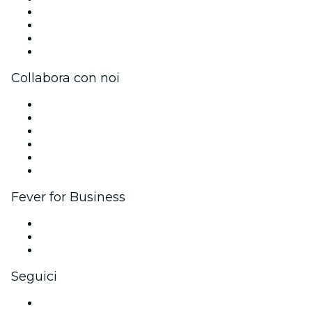
Unisciti al team
Impressum
Carte regalo
Centro assistenza
Collabora con noi
Gestisci il tuo evento
Pubblica il tuo evento
Eventi aziendali & benefit
Programma di affiliazione
Programma Ambassador e Influencer
Brand partnership
Fever for Business
Eventi privati e biglietti di gruppo
Benefit aziendali
Gift card e voucher aziendali
Seguici
Facebook