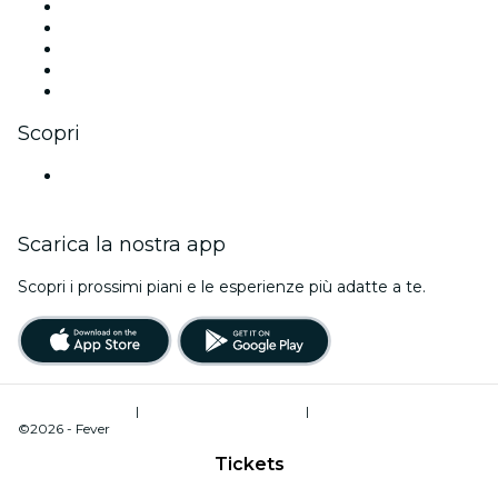
X (Twitter)
Instagram
TikTok
LinkedIn
Youtube
Scopri
Luoghi a Bonn
Scarica la nostra app
Scopri i prossimi piani e le esperienze più adatte a te.
Termini di utilizzo
|
Informativa sulla privacy
|
Gestione dei cookie
©2026 - Fever
Tickets