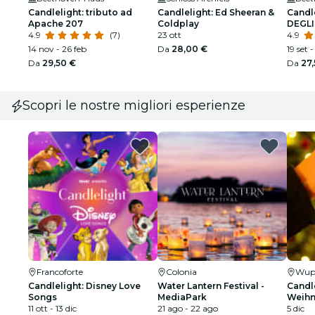
Candlelight: tributo ad
Candlelight: Ed Sheeran &
Candl
Apache 207
Coldplay
DEGLI
4.9
(7)
23 ott
4.9
14 nov - 26 feb
Da
28,00 €
19 set -
Da
29,50 €
Da
27
Scopri le nostre migliori esperienze
Francoforte
Colonia
Wupp
Candlelight: Disney Love
Water Lantern Festival -
Candle
Songs
MediaPark
Weihn
11 ott - 13 dic
21 ago - 22 ago
5 dic