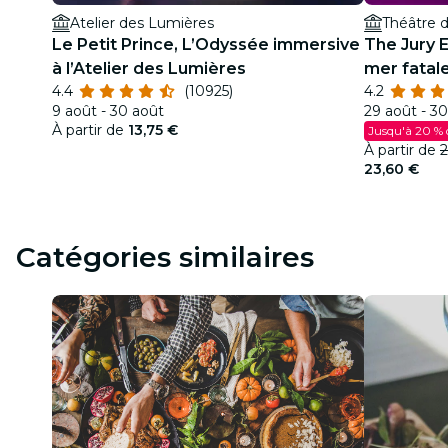
Atelier des Lumières
Théâtre d
Le Petit Prince, L’Odyssée immersive
The Jury 
à l’Atelier des Lumières
mer fatal
4.4
(10925)
4.2
9 août - 30 août
29 août - 30
À partir de
13,75 €
Jusqu'à 20 % 
À partir de
2
23,60 €
Catégories similaires