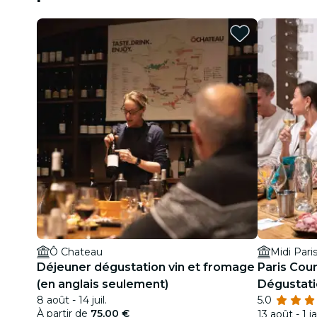
Ô Chateau
Déjeuner dégustation vin et fromage
Paris Cou
(en anglais seulement)
Dégustati
8 août - 14 juil.
5.0
Apéro ave
À partir de
75,00 €
13 août - 1 j