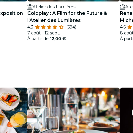
Atelier des Lumières
Ate
exposition
Coldplay : A Film for the Future à
Renai
l’Atelier des Lumières
Miche
4.3
(594)
4.5
immer
7 août - 12 sept.
8 août
À partir de
12,00 €
À part