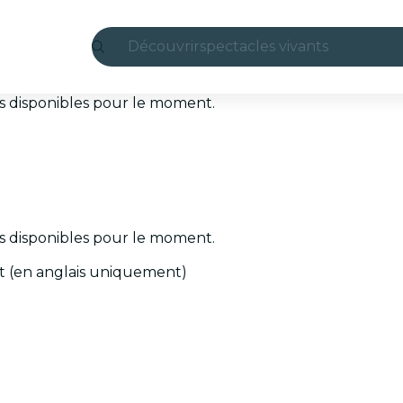
Découvrir
spectacles vivants
Madrid
ets disponibles pour le moment.
Candlelight
Londres
expériences et villes
ets disponibles pour le moment.
São Paulo
t (en anglais uniquement)
expositions
Séoul
visites urbaines
concerts