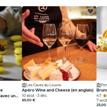
Les Caves du Louvre
Pri
de
Apéro Wine and Cheese (en anglais)
Brun
10 août - 3 déc.
4.7
 avec un
65,00 €
7 août
25,00