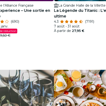
e l’Alliance Française
La Grande Halle de la Villette
Experience – Une sortie en
La Légende du Titanic : L’
e
ultime
(690)
4.3
(7191)
 janv.
7 août - 31 août
À partir de
27,95 €
de réduction
9,50 €