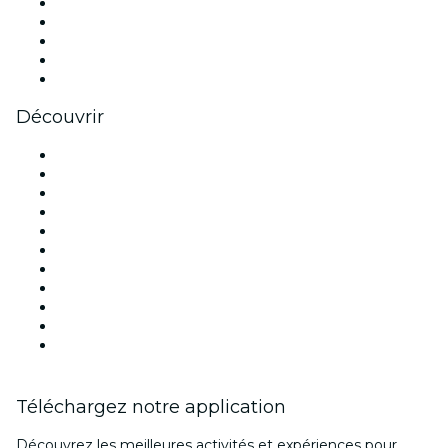
X (Twitter)
Instagram
TikTok
LinkedIn
Youtube
Découvrir
Lieux d'événements à Paris
France
Aujourd'hui
Demain
Cette semaine
Ce week-end
Halloween
Saint Valentin
Noël
Fête des mères
Nouvel An
Téléchargez notre application
Découvrez les meilleures activités et expériences pour