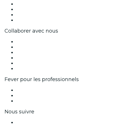
Presse
Travailler chez Fever
Cartes-cadeaux
Centre d'aide
Collaborer avec nous
Fever Zone
Publiez votre événement
Événements d'entreprise et avantages
Programme d'affiliation
Programme d'ambassadeurs et d'influenceurs
Partenariats avec des marques
Fever pour les professionnels
Événements privés et billets de groupe
Avantages pour les entreprises
Coupons et cartes cadeaux pour les entreprises
Nous suivre
Facebook