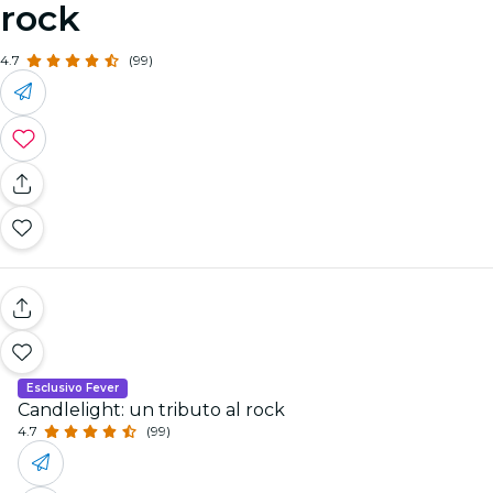
rock
4.7
(99)
Esclusivo Fever
Candlelight: un tributo al rock
4.7
(99)