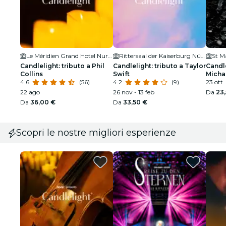
Le Méridien Grand Hotel Nuremberg
Rittersaal der Kaiserburg Nürnberg
St M
Candlelight: tributo a Phil
Candlelight: tributo a Taylor
Candle
Collins
Swift
Micha
4.6
(56)
4.2
(9)
23 ott
22 ago
26 nov - 13 feb
Da
23
Da
36,00 €
Da
33,50 €
Scopri le nostre migliori esperienze