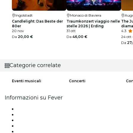
Ingolstadt
Monaco di Baviera
Aug
Candlelight: Das Beste der
Traumkonzert viaggio nelle
The J
80er
stelle 2026 | Erding
diama
20 nov
31 ott
morto
4.3
Da
20,00 €
Da
46,00 €
24 ott 
Da
27
Categorie correlate
Eventi musicali
Concerti
Con
Informazioni su Fever
Stampa
Unisciti al team
Impressum
Carte regalo
Centro assistenza