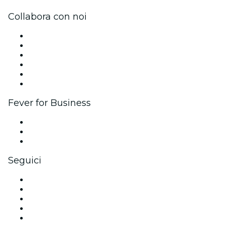
Collabora con noi
Gestisci il tuo evento
Pubblica il tuo evento
Eventi aziendali & benefit
Programma di affiliazione
Programma Ambassador e Influencer
Brand partnership
Fever for Business
Eventi privati e biglietti di gruppo
Benefit aziendali
Gift card e voucher aziendali
Seguici
Facebook
X (Twitter)
Instagram
TikTok
LinkedIn