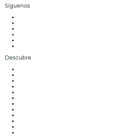
Síguenos
Facebook
X (Twitter)
Instagram
TikTok
LinkedIn
Youtube
Descubre
Locales y espacios de eventos en Madrid
España
Hoy
Mañana
Esta semana
Este fin de semana
Halloween
San Valentín
Team Building Madrid
La La Love You
Viva Suecia
Navidad