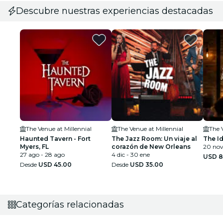
Descubre nuestras experiencias destacadas
The Venue at Millennial
The Venue at Millennial
The 
Haunted Tavern - Fort
The Jazz Room: Un viaje al
The Id
Myers, FL
corazón de New Orleans
20 nov
27 ago - 28 ago
4 dic - 30 ene
USD 8
Desde
USD 45.00
Desde
USD 35.00
Categorías relacionadas