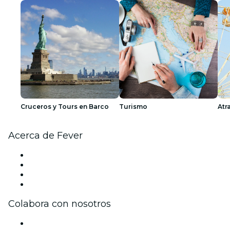
Cruceros y Tours en Barco
Turismo
Atr
Acerca de Fever
Prensa
Únete al equipo
Tarjetas Regalo
Centro de asistencia
Colabora con nosotros
Gestiona tu evento