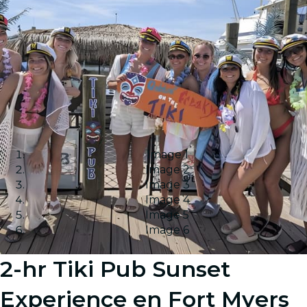
Image 1
Image 2
Image 3
Image 4
Image 5
Image 6
2-hr Tiki Pub Sunset
Experience en Fort Myers