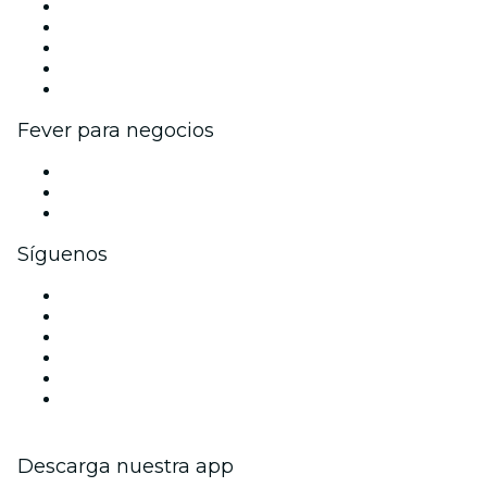
Publica tu evento
Eventos y beneficios para empresas
Programa de Afiliados
Programa de embajadores e influencers
Colaboraciones de marca
Fever para negocios
Eventos privados y entradas de grupo
Beneficios corporativos
Tarjetas y cupones de regalo corporativos
Síguenos
Facebook
X (Twitter)
Instagram
TikTok
LinkedIn
Youtube
Descarga nuestra app