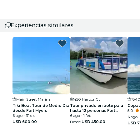
Experiencias similares
Main Street Marina
450 Harbor Ct
1840
Tiki Boat Tour de Medio Día
Tour privado en bote para
Copac
desde Fort Myers
hasta 12 personas Fort
5.0
6 ago - 31 dic
Myers Beach y Sanibel
6 ago - 1 feb
6 ago -
USD 600.00
Desde
USD 450.00
USD 7