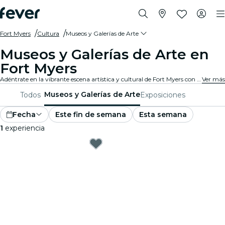
Fort Myers
Cultura
Museos y Galerías de Arte
Museos y Galerías de Arte en
Fort Myers
Adéntrate en la vibrante escena artística y cultural de Fort Myers con visitas a reconocidas galerías de arte y museos. Experimenta colecciones y exposiciones diversas que inspiran y cautivan.
Ver más
Museos y Galerías de Arte
Todos
Exposiciones
Fecha
Este fin de semana
Esta semana
1
experiencia