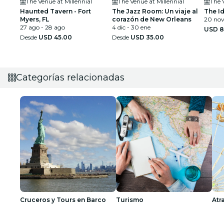
The Venue at Millennial
The Venue at Millennial
The 
Haunted Tavern - Fort
The Jazz Room: Un viaje al
The Id
Myers, FL
corazón de New Orleans
20 nov
27 ago - 28 ago
4 dic - 30 ene
USD 8
Desde
USD 45.00
Desde
USD 35.00
Categorías relacionadas
Cruceros y Tours en Barco
Turismo
Atr