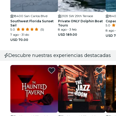
18400 San Carlos Blvd
2109 SW 29th Terrace
1840
Southwest Florida Sunset
Private ONLY Dolphin Boat
Copac
Sail
Tours
5.0
5.0
(5)
8 ago - 3 feb
8 ago -
7 ago - 31 dic
USD 189.00
USD 7
USD 70.00
Descubre nuestras experiencias destacadas