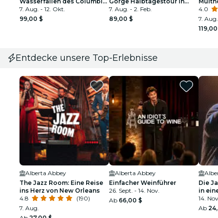
Wasserfällen des Columbia
Gorge Halbtagestour in
Multn
River Gorge
7. Aug. - 12. Okt.
kleiner Gruppe
7. Aug. - 2. Feb.
weite
4.0
einem
99,00 $
89,00 $
7. Aug.
119,00
Entdecke unsere Top-Erlebnisse
Alberta Abbey
Alberta Abbey
Albe
The Jazz Room: Eine Reise
Einfacher Weinführer
Die J
ins Herz von New Orleans
26. Sept. - 14. Nov.
in ein
4.8
(190)
14. Nov
Ab
66,00 $
7. Aug.
Ab
24
Ab
27,00 $