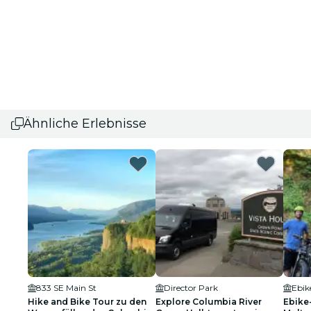
Ähnliche Erlebnisse
833 SE Main St
Director Park
Ebik
Hike and Bike Tour zu den
Explore Columbia River
Ebike