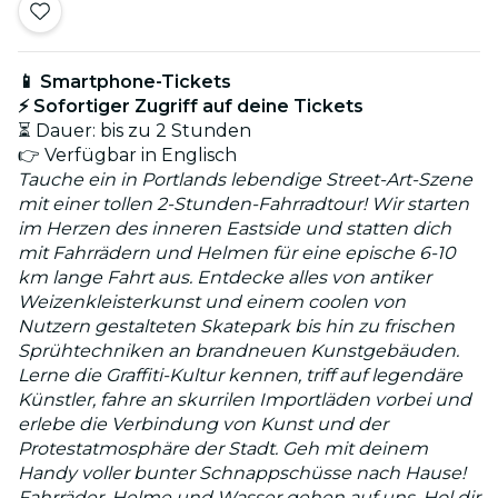
📱 Smartphone-Tickets
⚡ Sofortiger Zugriff auf deine Tickets
⏳ Dauer: bis zu 2 Stunden
👉 Verfügbar in Englisch
Tauche ein in Portlands lebendige Street-Art-Szene
mit einer tollen 2-Stunden-Fahrradtour! Wir starten
im Herzen des inneren Eastside und statten dich
mit Fahrrädern und Helmen für eine epische 6-10
km lange Fahrt aus. Entdecke alles von antiker
Weizenkleisterkunst und einem coolen von
Nutzern gestalteten Skatepark bis hin zu frischen
Sprühtechniken an brandneuen Kunstgebäuden.
Lerne die Graffiti-Kultur kennen, triff auf legendäre
Künstler, fahre an skurrilen Importläden vorbei und
erlebe die Verbindung von Kunst und der
Protestatmosphäre der Stadt. Geh mit deinem
Handy voller bunter Schnappschüsse nach Hause!
Fahrräder, Helme und Wasser gehen auf uns. Hol dir