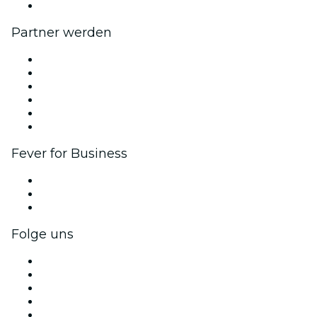
Hilfe-Center
Partner werden
Fever Zone
Veröffentliche dein Event
Firmenevents & -vorteile
Affiliate-Programm
Botschafter & Influencer-Programm
Markenpartnerschaften
Fever for Business
Privatveranstaltungen & Gruppentickets
Firmenvorteile
Firmengeschenkkarten und -gutscheine
Folge uns
Facebook
X (Twitter)
Instagram
TikTok
LinkedIn