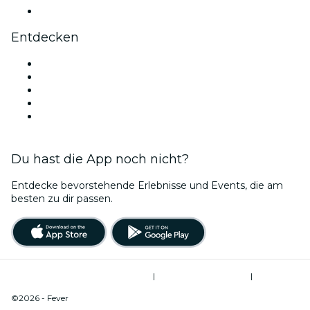
YouTube
Entdecken
Veranstaltungsorte in Portland
Heute
Morgen
Diese Woche
Dieses Wochenende
Du hast die App noch nicht?
Entdecke bevorstehende Erlebnisse und Events, die am
besten zu dir passen.
Allgemeine Geschäftsbedingungen
|
Datenschutzerklärung
|
Do Not Sell My Personal Information / Cookies Management
©2026 - Fever