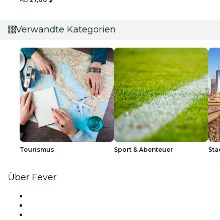
Verwandte Kategorien
Tourismus
Sport & Abenteuer
Sta
Über Fever
Presse
Wir stellen ein!
Geschenkgutscheine