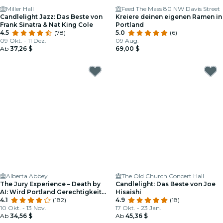
Miller Hall
Feed The Mass 80 NW Davis Street
Candlelight Jazz: Das Beste von
Kreiere deinen eigenen Ramen in
Frank Sinatra & Nat King Cole
Portland
4.5
(78)
5.0
(6)
09 Okt. - 11 Dez.
09 Aug.
Ab
37,26 $
69,00 $
Alberta Abbey
The Old Church Concert Hall
The Jury Experience – Death by
Candlelight: Das Beste von Joe
AI: Wird Portland Gerechtigkeit
Hisaishi
liefern?
4.1
(182)
4.9
(18)
10 Okt. - 13 Nov.
17 Okt. - 23 Jan.
Ab
34,56 $
Ab
45,36 $