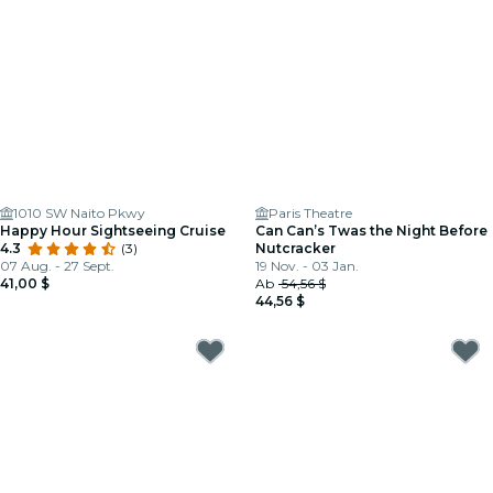
1010 SW Naito Pkwy
Paris Theatre
Happy Hour Sightseeing Cruise
Can Can’s Twas the Night Before
4.3
(3)
Nutcracker
07 Aug. - 27 Sept.
19 Nov. - 03 Jan.
41,00 $
Ab
54,56 $
44,56 $