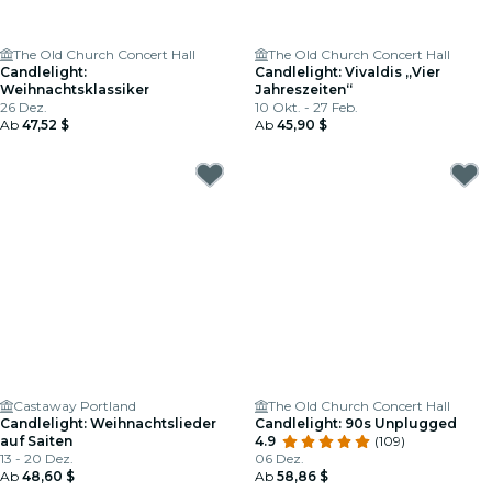
The Old Church Concert Hall
The Old Church Concert Hall
Candlelight:
Candlelight: Vivaldis „Vier
Weihnachtsklassiker
Jahreszeiten“
26 Dez.
10 Okt. - 27 Feb.
Ab
47,52 $
Ab
45,90 $
Castaway Portland
The Old Church Concert Hall
Candlelight: Weihnachtslieder
Candlelight: 90s Unplugged
auf Saiten
4.9
(109)
13 - 20 Dez.
06 Dez.
Ab
48,60 $
Ab
58,86 $