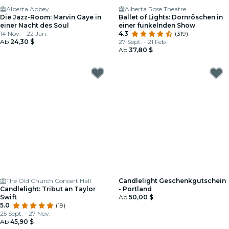
Alberta Abbey
Alberta Rose Theatre
Die Jazz-Room: Marvin Gaye in
Ballet of Lights: Dornröschen in
einer Nacht des Soul
einer funkelnden Show
14 Nov. - 22 Jan.
4.3
(319)
Ab
24,30 $
27 Sept. - 21 Feb.
Ab
37,80 $
The Old Church Concert Hall
Candlelight Geschenkgutschein
Candlelight: Tribut an Taylor
- Portland
Swift
Ab
50,00 $
5.0
(19)
25 Sept. - 27 Nov.
Ab
45,90 $