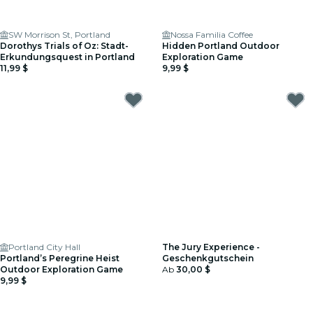
SW Morrison St, Portland
Nossa Familia Coffee
Dorothys Trials of Oz: Stadt-
Hidden Portland Outdoor
Erkundungsquest in Portland
Exploration Game
11,99 $
9,99 $
Portland City Hall
The Jury Experience -
Portland’s Peregrine Heist
Geschenkgutschein
Outdoor Exploration Game
Ab
30,00 $
9,99 $