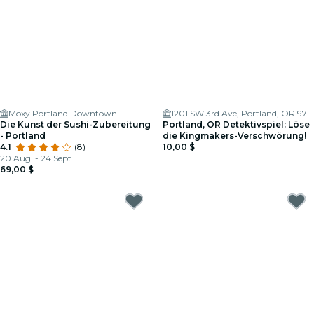
Moxy Portland Downtown
1201 SW 3rd Ave, Portland, OR 97204
Die Kunst der Sushi-Zubereitung
Portland, OR Detektivspiel: Löse
- Portland
die Kingmakers-Verschwörung!
4.1
(8)
10,00 $
20 Aug. - 24 Sept.
69,00 $