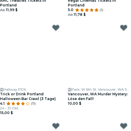
AMC Theatres Tickets in
Regal Cinemas Tickets in
Portland
Portland
Ab
11,99 $
5.0
(1)
Ab
11,78 $
Hallway PDX
Park, W 6th St, Vancouver, WA 98660, USA
Trick or Drink Portland
Vancouver, WA Murder Mystery:
Halloween Bar Crawl (3 Tage)
Löse den Fall!
4.1
(11)
10,00 $
24 - 31 Okt.
15,00 $