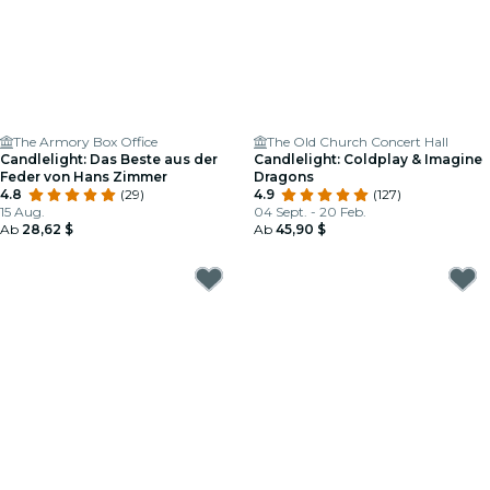
The Armory Box Office
The Old Church Concert Hall
Candlelight: Das Beste aus der
Candlelight: Coldplay & Imagine
Feder von Hans Zimmer
Dragons
4.8
(29)
4.9
(127)
15 Aug.
04 Sept. - 20 Feb.
Ab
28,62 $
Ab
45,90 $