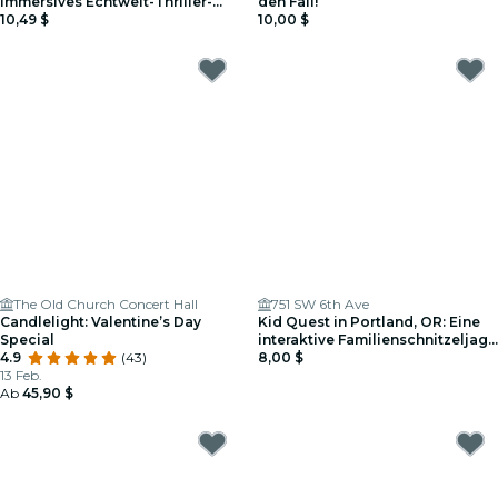
immersives Echtwelt-Thriller-
den Fall!
Spiel
10,49 $
10,00 $
The Old Church Concert Hall
751 SW 6th Ave
Candlelight: Valentine’s Day
Kid Quest in Portland, OR: Eine
Special
interaktive Familienschnitzeljagd
4.9
(43)
(Alter 4–8)
8,00 $
13 Feb.
Ab
45,90 $