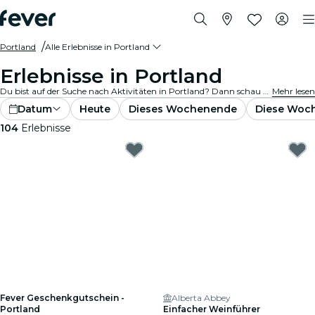
Portland
Alle Erlebnisse in Portland
Erlebnisse in Portland
Du bist auf der Suche nach Aktivitäten in Portland? Dann schau Dir unsere vollständige Auswahl an und entdecke die besten Aktivitäten und Erlebnisse, die wir aktuell in der Stadt anbieten.
Mehr lesen
Datum
Heute
Dieses Wochenende
Diese Woc
104
Erlebnisse
Fever Geschenkgutschein -
Alberta Abbey
Portland
Einfacher Weinführer