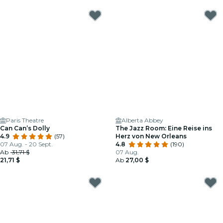
Paris Theatre
Alberta Abbey
Can Can’s Dolly
The Jazz Room: Eine Reise ins
4.9
(57)
Herz von New Orleans
07 Aug. - 20 Sept.
4.8
(190)
Ab
31,71 $
07 Aug.
21,71 $
Ab
27,00 $