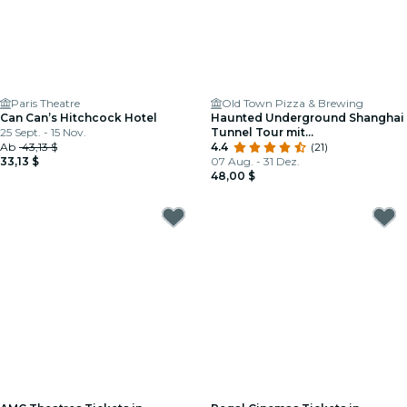
Paris Theatre
Old Town Pizza & Brewing
Can Can’s Hitchcock Hotel
Haunted Underground Shanghai
25 Sept. - 15 Nov.
Tunnel Tour mit
Ab
43,13 $
Brauereibesichtigungen
4.4
(21)
33,13 $
07 Aug. - 31 Dez.
48,00 $