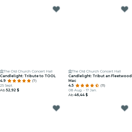
The Old Church Concert Hall
The Old Church Concert Hall
Candlelight: Tribute to TOOL
Candlelight: Tribut an Fleetwood
4.9
(7)
Mac
25 Sept.
4.5
(11)
Ab
52,92 $
08 Aug. - 17 Jan.
Ab
46,44 $