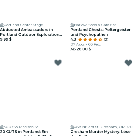
Portland Center Stage
Harlow Hotel & Cafe Bar
Abducted Ambassadors in
Portland Ghosts: Poltergeister
Portland Outdoor Exploration
und Psychopathen
Game
9,99 $
4.3
(3)
07 Aug. - 03 Feb.
Ab
26,00 $
300 SW Madison St
488 NE 3rd St, Gresham, OR 97030, USA
20 CUTS in Portland: Ein
Gresham Murder Mystery: Löse