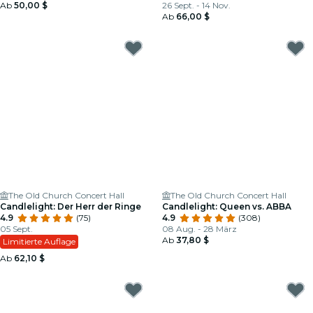
Ab
50,00 $
26 Sept. - 14 Nov.
Ab
66,00 $
The Old Church Concert Hall
The Old Church Concert Hall
Candlelight: Der Herr der Ringe
Candlelight: Queen vs. ABBA
4.9
(75)
4.9
(308)
05 Sept.
08 Aug. - 28 März
Ab
37,80 $
Limitierte Auflage
Ab
62,10 $