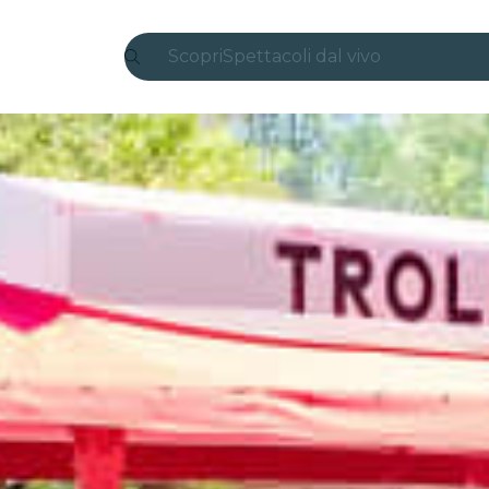
Scopri
Spettacoli dal vivo
Madrid
Candlelight
Londra
Esperienze e città
San Paolo
Mostre
Seoul
Tour città
Concerti