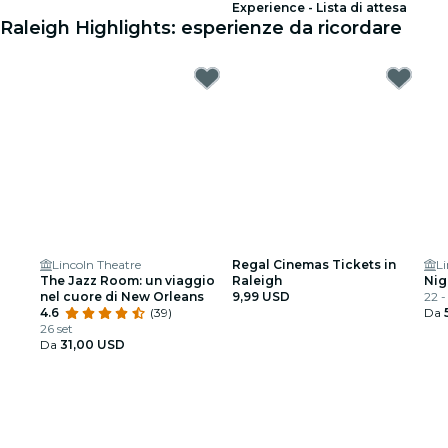
Experience - Lista di attesa
Raleigh Highlights: esperienze da ricordare
Lincoln Theatre
Regal Cinemas Tickets in
Li
The Jazz Room: un viaggio
Raleigh
Nig
nel cuore di New Orleans
9,99 USD
22 -
4.6
(39)
Da
26 set
Da
31,00 USD