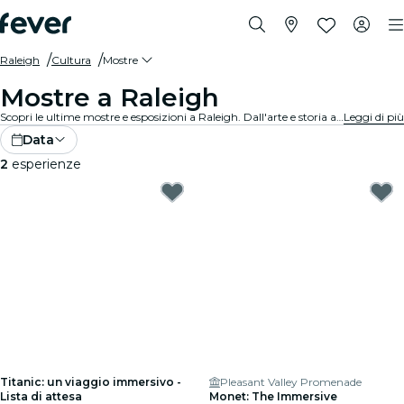
Raleigh
Cultura
Mostre
Mostre a Raleigh
Scopri le ultime mostre e esposizioni a Raleigh. Dall'arte e storia alla scienza e tecnologia, esplora esposizioni affascinanti che accendono la tua curiosità.
Leggi di più
Data
2
esperienze
Titanic: un viaggio immersivo -
Pleasant Valley Promenade
Lista di attesa
Monet: The Immersive