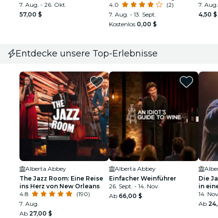
7. Aug. - 26. Okt.
mit Gray Line -PDX03
4.0
(2)
Selbs
7. Aug.
57,00 $
7. Aug. - 13. Sept.
4,50 $
Kostenlos
0,00 $
Entdecke unsere Top-Erlebnisse
Alberta Abbey
Alberta Abbey
Albe
The Jazz Room: Eine Reise
Einfacher Weinführer
Die J
ins Herz von New Orleans
26. Sept. - 14. Nov.
in ein
4.8
(190)
14. Nov
Ab
66,00 $
7. Aug.
Ab
24
Ab
27,00 $