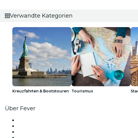
Verwandte Kategorien
Kreuzfahrten & Bootstouren
Tourismus
Sta
Über Fever
Presse
Wir stellen ein!
Geschenkgutscheine
Hilfe-Center