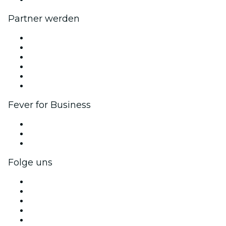
Partner werden
Fever Zone
Veröffentliche dein Event
Firmenevents & -vorteile
Affiliate-Programm
Botschafter & Influencer-Programm
Markenpartnerschaften
Fever for Business
Privatveranstaltungen & Gruppentickets
Firmenvorteile
Firmengeschenkkarten und -gutscheine
Folge uns
Facebook
X (Twitter)
Instagram
TikTok
LinkedIn