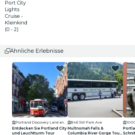
Port City
Lights
Cruise -
Kleinkind
(0 - 2)
Ähnliche Erlebnisse
Portland Discovery Land and Sea Tours
846 SW Park Ave
1000
Entdecken Sie Portland City
Multnomah Falls &
Portl
und Leuchtturm-Tour
Columbia River Gorge Tour
Schni