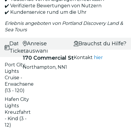
✔️ Verifizierte Bewertungen von Nutzern
✔️ Kundenservice rund um die Uhr
Erlebnis angeboten von Portland Discovery Land &
Sea Tours
Datums- und
Anreise
Brauchst du Hilfe?
Ticketauswahl
170 Commercial St
Kontakt
hier
Port City
Northampton, NN1
Lights
Cruise -
Erwachsene
(13 - 120)
Hafen City
Lights
Kreuzfahrt
- Kind (3 -
12)