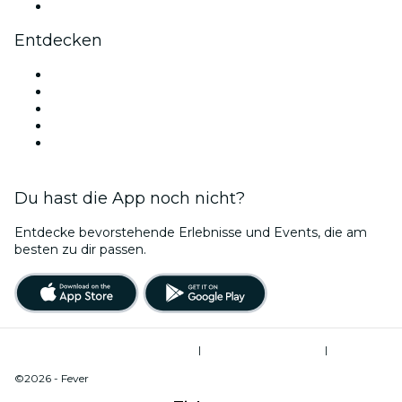
YouTube
Entdecken
Veranstaltungsorte in Portland
Heute
Morgen
Diese Woche
Dieses Wochenende
Du hast die App noch nicht?
Entdecke bevorstehende Erlebnisse und Events, die am
besten zu dir passen.
Allgemeine Geschäftsbedingungen
|
Datenschutzerklärung
|
Do Not Sell My Personal Information / Cookies Management
©2026 - Fever