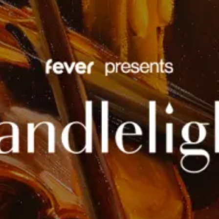
restaurantes
cine