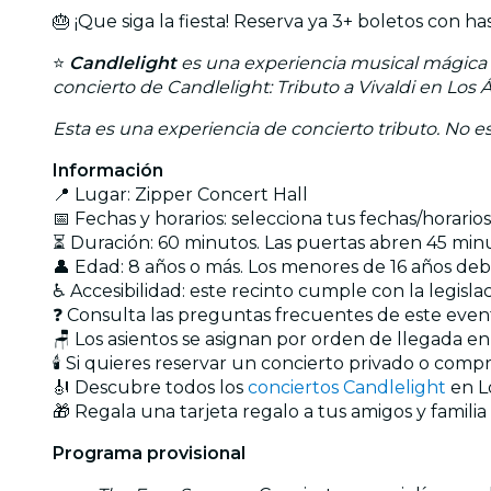
🎂 ¡Que siga la fiesta! Reserva ya 3+ boletos co
⭐
Candlelight
es una experiencia musical mágica q
concierto de Candlelight: Tributo a Vivaldi en Los 
Esta es una experiencia de concierto tributo. No est
Información
📍 Lugar: Zipper Concert Hall
📅 Fechas y horarios: selecciona tus fechas/horari
⏳ Duración: 60 minutos. Las puertas abren 45 min
👤 Edad: 8 años o más. Los menores de 16 años d
♿ Accesibilidad: este recinto cumple con la legisl
❓ Consulta las preguntas frecuentes de este eve
🪑 Los asientos se asignan por orden de llegada e
🕯️ Si quieres reservar un concierto privado o com
🎻 Descubre todos los
conciertos Candlelight
en L
🎁 Regala una tarjeta regalo a tus amigos y familia
Programa provisional