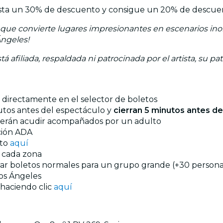
n hasta un 30% de descuento y consigue un 20% de descue
ue convierte lugares impresionantes en escenarios inolv
Ángeles!
á afiliada, respaldada ni patrocinada por el artista, su pa
os directamente en el selector de boletos
utos antes del espectáculo y
cierran 5 minutos antes del
eberán acudir acompañados por un adulto
ación ADA
nto
aquí
n cada zona
prar boletos normales para un grupo grande (+30 personas
os Ángeles
 haciendo clic
aquí