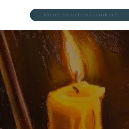
Descubre
espectáculos en directo
Madrid
candlelight
Londres
experiencias y ciudades
São Paulo
exposiciones
Seúl
recorridos por la ciudad
conciertos