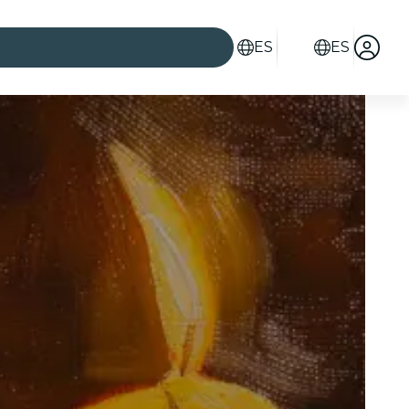
ES
ES