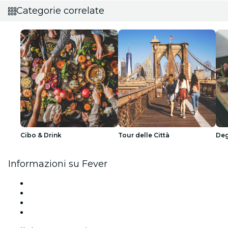
Categorie correlate
Cibo & Drink
Tour delle Città
Deg
Informazioni su Fever
Stampa
Unisciti al team
Carte regalo
Centro assistenza