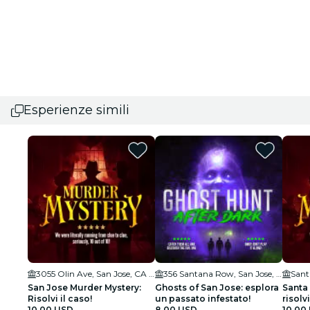
Esperienze simili
3055 Olin Ave, San Jose, CA 95128, USA
356 Santana Row, San Jose, CA 95128
San Jose Murder Mystery:
Ghosts of San Jose: esplora
Santa 
Risolvi il caso!
un passato infestato!
risolvi
10,00 USD
8,00 USD
10,00