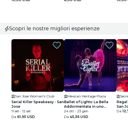
Scopri le nostre migliori esperienze
San Jose Woman's Club
Mexican Heritage Plaza
Secr
Serial Killer Speakeasy - San
Ballet of Lights: La Bella
Regal
Jose
Addormentata in uno
San J
11 set - 12 set
spettacolo scintillante
24 ott - 23 gen
Da
12
Da
61,95 USD
Da
45,36 USD