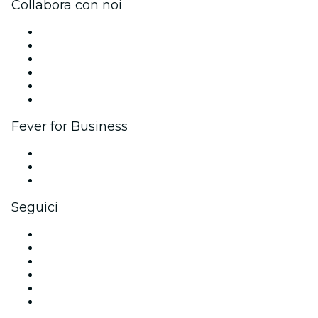
Collabora con noi
Gestisci il tuo evento
Pubblica il tuo evento
Eventi aziendali & benefit
Programma di affiliazione
Programma Ambassador e Influencer
Brand partnership
Fever for Business
Eventi privati e biglietti di gruppo
Benefit aziendali
Gift card e voucher aziendali
Seguici
Facebook
X (Twitter)
Instagram
TikTok
LinkedIn
Youtube