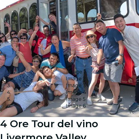
Image 1
Image 2
Image 3
Image 4
Image 5
Image 6
4 Ore Tour del vino
Livermore Valley