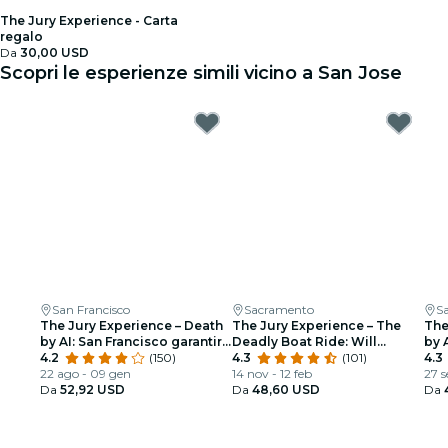
The Jury Experience - Carta
regalo
Da
30,00 USD
Scopri le esperienze simili vicino a San Jose
San Francisco
Sacramento
S
The Jury Experience – Death
The Jury Experience – The
The
by AI: San Francisco garantirà
Deadly Boat Ride: Will
by 
giustizia?
4.2
(150)
Sacramento Deliver Justice?
4.3
(101)
giu
4.3
22 ago - 09 gen
14 nov - 12 feb
27 s
Da
52,92 USD
Da
48,60 USD
Da