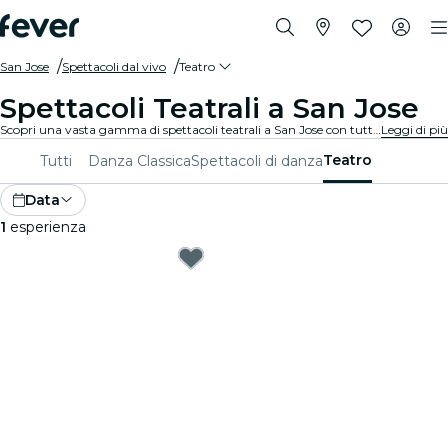
San Jose
Spettacoli dal vivo
Teatro
Spettacoli Teatrali a San Jose
Scopri una vasta gamma di spettacoli teatrali a San Jose con tutti i tipi di produzioni disponibili e trascorri una piacevole serata in ottima compagnia. Qualunque siano i tuoi gusti, sei sicuro di trovare uno spettacolo adatto a te.
Leggi di più
Teatro
Tutti
Danza Classica
Spettacoli di danza
Data
1
esperienza