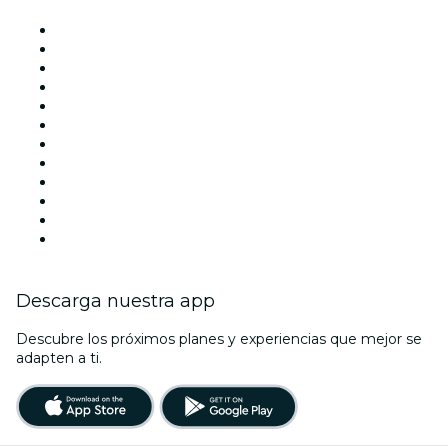
Locales y espacios de eventos en Barcelona
España
Hoy
Mañana
Esta semana
Este fin de semana
Halloween
San Valentín
Navidad
La La Love You
Viva Suecia
Año Nuevo
Descarga nuestra app
Descubre los próximos planes y experiencias que mejor se
adapten a ti.