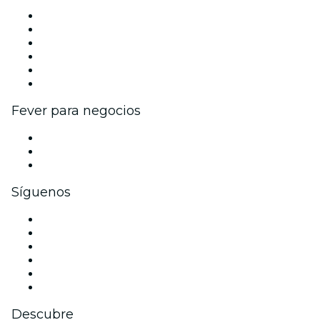
Gestiona tu evento
Publica tu evento
Eventos y beneficios para empresas
Programa de Afiliados
Programa de embajadores e influencers
Colaboraciones de marca
Fever para negocios
Eventos privados y entradas de grupo
Beneficios corporativos
Tarjetas y cupones de regalo corporativos
Síguenos
Facebook
X (Twitter)
Instagram
TikTok
LinkedIn
Youtube
Descubre