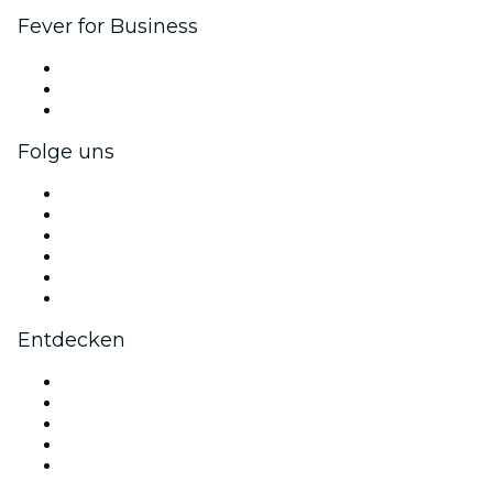
Fever for Business
Privatveranstaltungen & Gruppentickets
Firmenvorteile
Firmengeschenkkarten und -gutscheine
Folge uns
Facebook
X (Twitter)
Instagram
TikTok
LinkedIn
YouTube
Entdecken
Veranstaltungsorte in Edinburgh
Heute
Morgen
Diese Woche
Dieses Wochenende