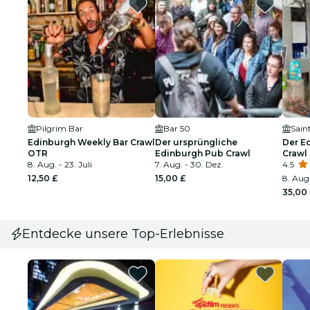
Pilgrim Bar
Bar 50
Edinburgh Weekly Bar Crawl
Der ursprüngliche
Der E
OTR
Edinburgh Pub Crawl
Crawl
8. Aug. - 23. Juli
7. Aug. - 30. Dez.
4.5
12,50 £
15,00 £
8. Aug.
35,00
Entdecke unsere Top-Erlebnisse