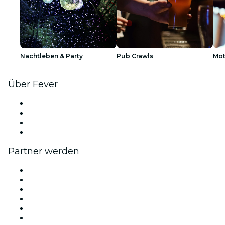
Nachtleben & Party
Pub Crawls
Mot
Über Fever
Presse
Wir stellen ein!
Geschenkgutscheine
Hilfe-Center
Partner werden
Fever Zone
Veröffentliche dein Event
Firmenevents & -vorteile
Affiliate-Programm
Botschafter & Influencer-Programm
Markenpartnerschaften