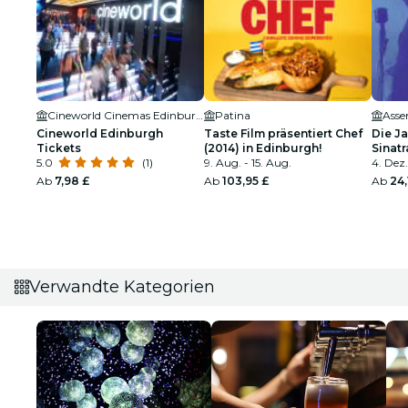
Cineworld Cinemas Edinburgh
Patina
Asse
Cineworld Edinburgh
Taste Film präsentiert Chef
Die Ja
Tickets
(2014) in Edinburgh!
Sinat
5.0
(1)
9. Aug. - 15. Aug.
Tribu
4. Dez.
Ab
7,98 £
Ab
103,95 £
Ab
24,
Verwandte Kategorien