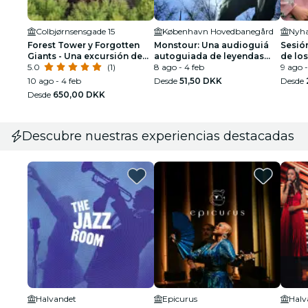
Colbjørnsensgade 15
København Hovedbanegård
Nyh
Forest Tower y Forgotten
Monstour: Una audioguiá
Sesió
Giants - Una excursión de
autoguiada de leyendas
de los
un día desde Copenhague
5.0
(1)
folclóricas danesas
8 ago - 4 feb
Cope
9 ago -
10 ago - 4 feb
Desde
51,50 DKK
Desde
Desde
650,00 DKK
Descubre nuestras experiencias destacadas
Halvandet
Epicurus
Halv