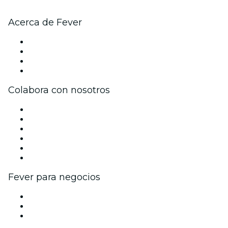
Acerca de Fever
Prensa
Únete al equipo
Tarjetas Regalo
Centro de asistencia
Colabora con nosotros
Gestiona tu evento
Publica tu evento
Eventos y beneficios para empresas
Programa de Afiliados
Programa de embajadores e influencers
Colaboraciones de marca
Fever para negocios
Eventos privados y entradas de grupo
Beneficios corporativos
Tarjetas y cupones de regalo corporativos