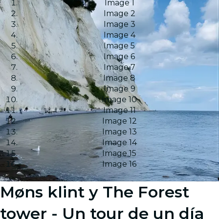
Image 1
Image 2
Image 3
Image 4
Image 5
Image 6
Image 7
Image 8
Image 9
Image 10
Image 11
Image 12
Image 13
Image 14
Image 15
Image 16
Møns klint y The Forest
tower - Un tour de un día