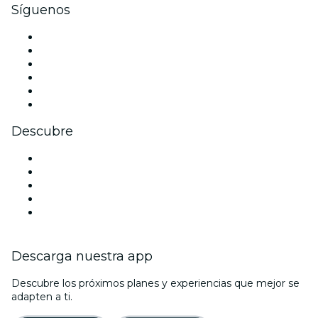
Síguenos
Facebook
X (Twitter)
Instagram
TikTok
LinkedIn
Youtube
Descubre
Locales y espacios de eventos en Copenhague
Hoy
Mañana
Esta semana
Este fin de semana
Descarga nuestra app
Descubre los próximos planes y experiencias que mejor se
adapten a ti.