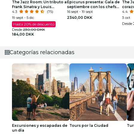
The Jazz Room: Un tributo a
Epicurus presenta: Gala de
The Ja
Frank Sinatra y Louis
septiembre con los chefs
coraz
Armstrong
4.3
(75)
personales del príncipe y
16 sept - 19 sept
4.4
vocalista
19 sept - 5 dic
2340,00 DKK
3 oct
Desde
Hasta 20% de descuento
Desde
230,00 DKK
184,00 DKK
Categorías relacionadas
Excursiones y escapadas de
Tours por la Ciudad
Tur
un día