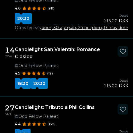
Odd Fellow Palæet
4.6
(911)
Desde
20:30
216,00 DKK
Otras fechas:
dom, 30 ago
·
sáb, 24 oct
·
dom, 01 nov
·
dom, 0
14
Candlelight San Valentín: Romance
Clásico
DOM
Odd Fellow Palæet
4.5
(19)
Desde
18:30
20:30
216,00 DKK
27
Candlelight: Tributo a Phil Collins
SÁB
Odd Fellow Palæet
4.4
(150)
Desde