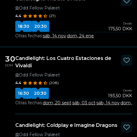
Odd Fellow Palæet
4.4
(27)
Desde
18:30
20:30
175,50 DKK
Otras fechas:
sáb, 14 nov
·
dom, 24 ene
30
Candlelight: Los Cuatro Estaciones de
Vivaldi
DOM
Odd Fellow Palæet
4.4
(208)
Desde
16:30
20:30
193,50 DKK
Otras fechas:
dom, 20 sept
·
sáb, 03 oct
·
sáb, 14 nov
·
dom, 06
Candlelight: Coldplay e Imagine Dragons
Odd Fellow Palæet