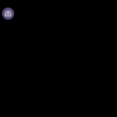
Acerca de Fever
Colabora con
nosotros
Prensa
Gestiona tu evento
Únete al equipo
Publica tu evento
Tarjetas Regalo
Eventos y beneficios para
Centro de asistencia
empresas
Programa de Afiliados
Programa de embajadores e
influencers
Colaboraciones de marca
Fever para negocios
Síguenos