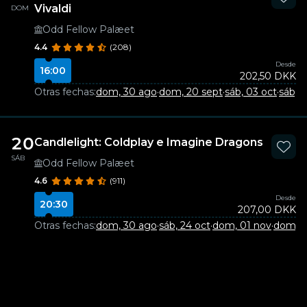
Vivaldi
DOM
Odd Fellow Palæet
4.4
(208)
Desde
16:00
202,50 DKK
Otras fechas:
dom, 30 ago
·
dom, 20 sept
·
sáb, 03 oct
·
sáb, 
20
Candlelight: Coldplay e Imagine Dragons
SÁB
Odd Fellow Palæet
4.6
(911)
Desde
20:30
207,00 DKK
Otras fechas:
dom, 30 ago
·
sáb, 24 oct
·
dom, 01 nov
·
dom, 0