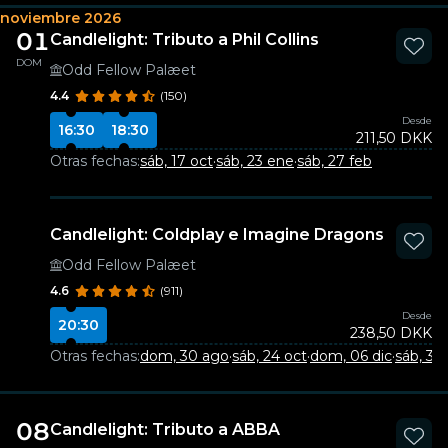
noviembre 2026
01
Candlelight: Tributo a Phil Collins
DOM
Odd Fellow Palæet
4.4
(150)
Desde
16:30
18:30
211,50 DKK
Otras fechas:
sáb, 17 oct
·
sáb, 23 ene
·
sáb, 27 feb
Candlelight: Coldplay e Imagine Dragons
Odd Fellow Palæet
4.6
(911)
Desde
20:30
238,50 DKK
Otras fechas:
dom, 30 ago
·
sáb, 24 oct
·
dom, 06 dic
·
sáb, 30
08
Candlelight: Tributo a ABBA