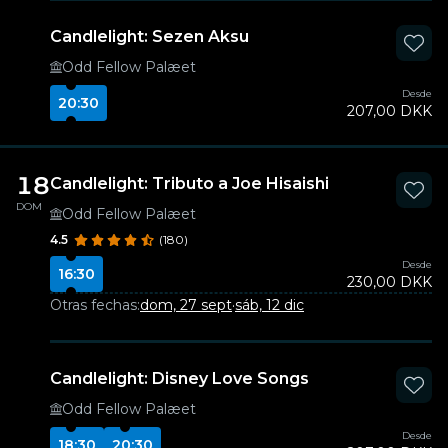
Candlelight: Sezen Aksu
Odd Fellow Palæet
Desde
20:30
207,00 DKK
18
Candlelight: Tributo a Joe Hisaishi
DOM
Odd Fellow Palæet
4.5
(180)
Desde
16:30
230,00 DKK
Otras fechas:
dom, 27 sept
·
sáb, 12 dic
Candlelight: Disney Love Songs
Odd Fellow Palæet
Desde
18:30
20:30