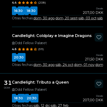
4.4
(208)
Desde
16:30
18:30
207,00 DKK
Otras fechas:
dom, 30 ago
·
dom, 20 sept
·
sáb, 03 oct
·
sáb, 
Candlelight: Coldplay e Imagine Dragons
Odd Fellow Palæet
4.6
(911)
Desde
20:30
211,50 DKK
Otras fechas:
dom, 30 ago
·
sáb, 24 oct
·
dom, 01 nov
·
dom, 0
31
Candlelight: Tributo a Queen
DOM
Odd Fellow Palæet
Desde
18:30
20:30
207,00 DKK
Otras fechas:
sáb, 12 dic
·
sáb, 27 feb