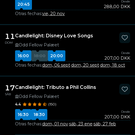
Desde
20:45
288,00 DKK
Otras fechas:
vie, 20 nov
11
Candlelight: Disney Love Songs
DOM
Odd Fellow Palæet
Desde
16:00
18:00
20:00
207,00 DKK
Otras fechas:
dom, 06 sept
·
dom, 20 sept
·
dom, 18 oct
17
Candlelight: Tributo a Phil Collins
SÁB
Odd Fellow Palæet
4.4
(150)
Desde
16:30
18:30
207,00 DKK
Otras fechas:
dom, 01 nov
·
sáb, 23 ene
·
sáb, 27 feb