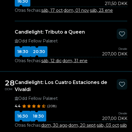
16:30
211,50 DKK
Otras fechas:
sáb, 17 oct
·
dom, 01 nov
·
sáb, 23 ene
Candlelight: Tributo a Queen
Odd Fellow Palæet
Desde
18:30
20:30
207,00 DKK
Otras fechas:
sáb, 12 dic
·
dom, 31 ene
28
Candlelight: Los Cuatro Estaciones de
Vivaldi
DOM
Odd Fellow Palæet
4.4
(208)
Desde
16:30
18:30
207,00 DKK
Otras fechas:
dom, 30 ago
·
dom, 20 sept
·
sáb, 03 oct
·
sáb, 