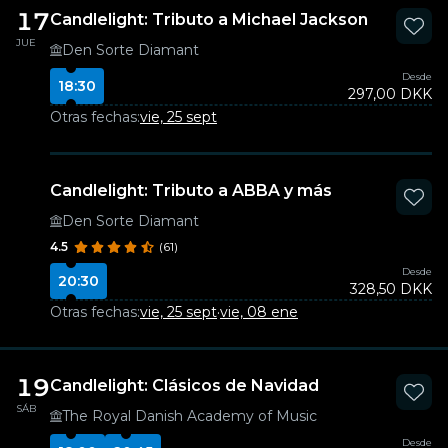
17
Candlelight: Tributo a Michael Jackson
JUE
Den Sorte Diamant
Desde
18:30
297,00 DKK
Otras fechas:
vie, 25 sept
Candlelight: Tributo a ABBA y más
Den Sorte Diamant
4.5
(61)
Desde
20:30
328,50 DKK
Otras fechas:
vie, 25 sept
·
vie, 08 ene
19
Candlelight: Clásicos de Navidad
SÁB
The Royal Danish Academy of Music
Desde