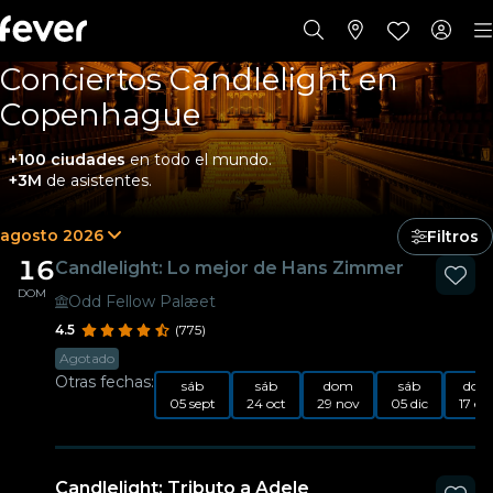
Conciertos Candlelight en
Copenhague
+100 ciudades
en todo el mundo.
+3M
de asistentes.
agosto 2026
Filtros
16
Candlelight: Lo mejor de Hans Zimmer
DOM
Odd Fellow Palæet
4.5
(775)
Agotado
Otras fechas:
sáb
sáb
dom
sáb
dom
05 sept
24 oct
29 nov
05 dic
17 en
Candlelight: Tributo a Adele