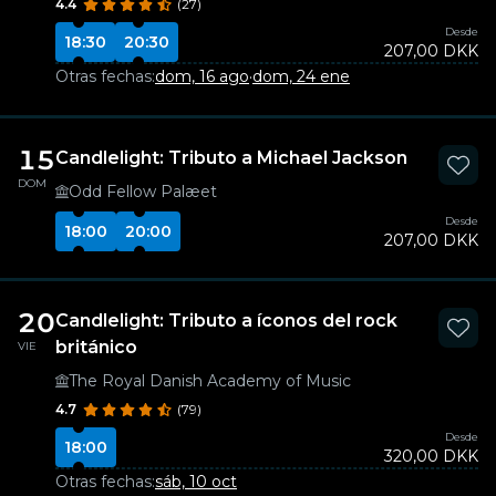
4.4
(27)
Desde
18:30
20:30
207,00 DKK
Otras fechas:
dom, 16 ago
·
dom, 24 ene
15
Candlelight: Tributo a Michael Jackson
DOM
Odd Fellow Palæet
Desde
18:00
20:00
207,00 DKK
20
Candlelight: Tributo a íconos del rock
británico
VIE
The Royal Danish Academy of Music
4.7
(79)
Desde
18:00
320,00 DKK
Otras fechas:
sáb, 10 oct