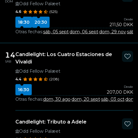
DOM
Odd Fellow Palæet
4.6
(525)
Desde
18:30
20:30
211,50 DKK
Otras fechas:
sáb, 05 sept
·
dom, 06 sept
·
dom, 29 nov
·
sáb, 
14
Candlelight: Los Cuatro Estaciones de
Vivaldi
SÁB
Odd Fellow Palæet
4.4
(208)
Desde
16:30
207,00 DKK
Otras fechas:
dom, 30 ago
·
dom, 20 sept
·
sáb, 03 oct
·
dom, 
Candlelight: Tributo a Adele
Odd Fellow Palæet