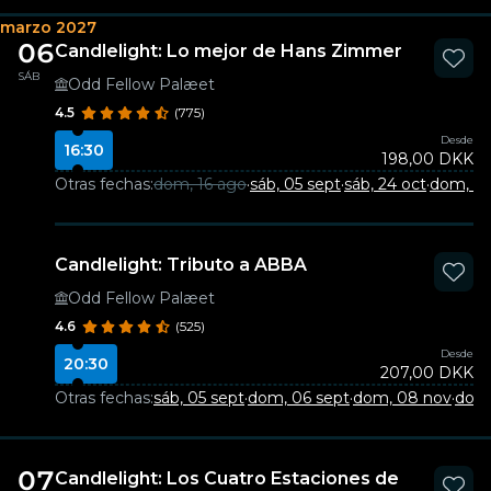
marzo 2027
06
Candlelight: Lo mejor de Hans Zimmer
SÁB
Odd Fellow Palæet
4.5
(775)
Desde
16:30
198,00 DKK
Otras fechas:
dom, 16 ago
·
sáb, 05 sept
·
sáb, 24 oct
·
dom, 29
Candlelight: Tributo a ABBA
Odd Fellow Palæet
4.6
(525)
Desde
20:30
207,00 DKK
Otras fechas:
sáb, 05 sept
·
dom, 06 sept
·
dom, 08 nov
·
dom,
07
Candlelight: Los Cuatro Estaciones de