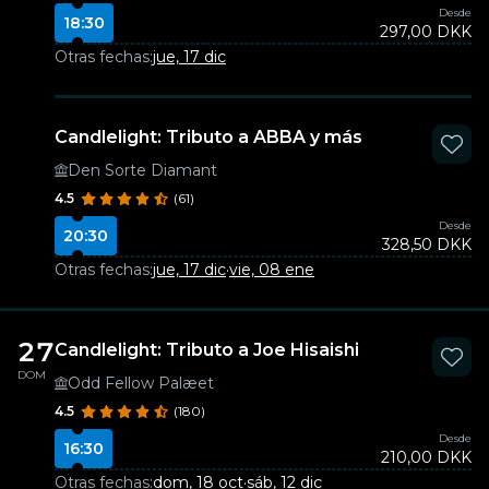
Desde
18:30
297,00 DKK
Otras fechas:
jue, 17 dic
Candlelight: Tributo a ABBA y más
Den Sorte Diamant
4.5
(61)
Desde
20:30
328,50 DKK
Otras fechas:
jue, 17 dic
·
vie, 08 ene
27
Candlelight: Tributo a Joe Hisaishi
DOM
Odd Fellow Palæet
4.5
(180)
Desde
16:30
210,00 DKK
Otras fechas:
dom, 18 oct
·
sáb, 12 dic