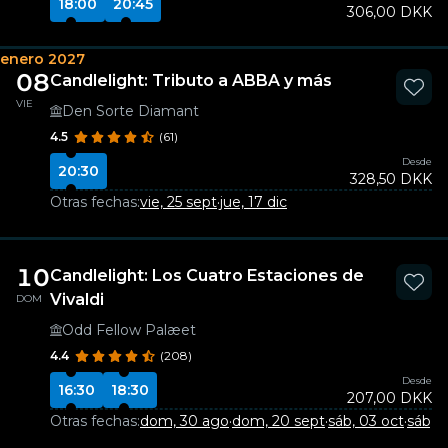
18:00
20:45
306,00 DKK
enero 2027
08
Candlelight: Tributo a ABBA y más
VIE
Den Sorte Diamant
4.5
(61)
Desde
20:30
328,50 DKK
Otras fechas:
vie, 25 sept
·
jue, 17 dic
10
Candlelight: Los Cuatro Estaciones de
Vivaldi
DOM
Odd Fellow Palæet
4.4
(208)
Desde
16:30
18:30
207,00 DKK
Otras fechas:
dom, 30 ago
·
dom, 20 sept
·
sáb, 03 oct
·
sáb, 