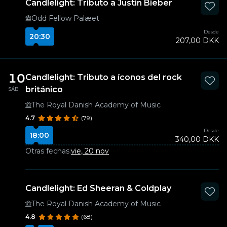
Candlelight: Tributo a Justin Bieber
Odd Fellow Palæet
Desde
20:30
207,00 DKK
10
Candlelight: Tributo a íconos del rock
británico
SÁB
The Royal Danish Academy of Music
4.7
(79)
Desde
18:00
340,00 DKK
Otras fechas:
vie, 20 nov
Candlelight: Ed Sheeran & Coldplay
The Royal Danish Academy of Music
4.8
(68)