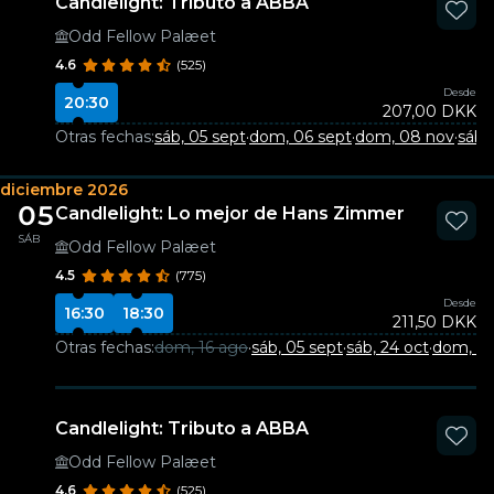
Candlelight: Tributo a ABBA
Odd Fellow Palæet
4.6
(525)
Desde
20:30
207,00 DKK
Otras fechas:
sáb, 05 sept
·
dom, 06 sept
·
dom, 08 nov
·
sáb, 
diciembre 2026
05
Candlelight: Lo mejor de Hans Zimmer
SÁB
Odd Fellow Palæet
4.5
(775)
Desde
16:30
18:30
211,50 DKK
Otras fechas:
dom, 16 ago
·
sáb, 05 sept
·
sáb, 24 oct
·
dom, 29
Candlelight: Tributo a ABBA
Odd Fellow Palæet
4.6
(525)