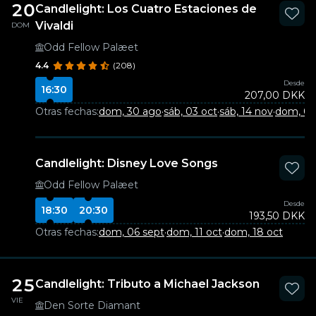
20
Candlelight: Los Cuatro Estaciones de
Vivaldi
DOM
Odd Fellow Palæet
4.4
(208)
Desde
16:30
207,00 DKK
Otras fechas:
dom, 30 ago
·
sáb, 03 oct
·
sáb, 14 nov
·
dom, 06
Candlelight: Disney Love Songs
Odd Fellow Palæet
Desde
18:30
20:30
193,50 DKK
Otras fechas:
dom, 06 sept
·
dom, 11 oct
·
dom, 18 oct
25
Candlelight: Tributo a Michael Jackson
VIE
Den Sorte Diamant