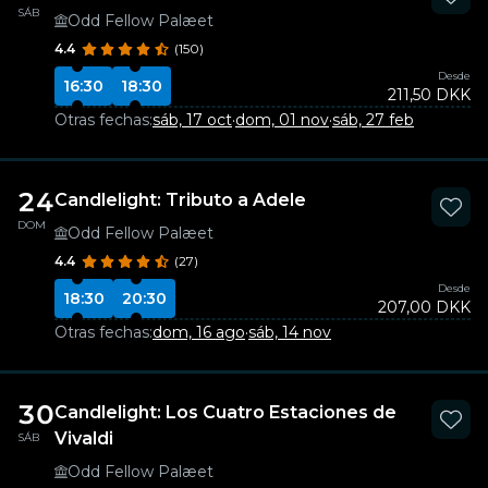
SÁB
Odd Fellow Palæet
4.4
(150)
Desde
16:30
18:30
211,50 DKK
Otras fechas:
sáb, 17 oct
·
dom, 01 nov
·
sáb, 27 feb
24
Candlelight: Tributo a Adele
DOM
Odd Fellow Palæet
4.4
(27)
Desde
18:30
20:30
207,00 DKK
Otras fechas:
dom, 16 ago
·
sáb, 14 nov
30
Candlelight: Los Cuatro Estaciones de
Vivaldi
SÁB
Odd Fellow Palæet