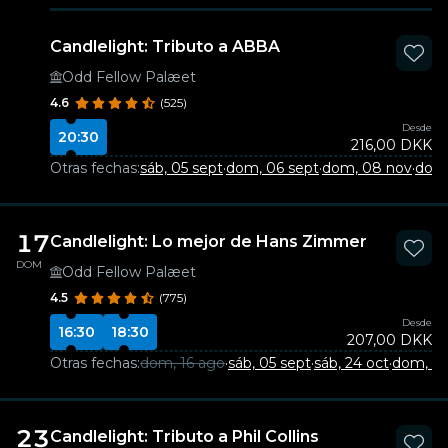
Candlelight: Tributo a ABBA
Odd Fellow Palæet
4.6
(525)
Desde
20:30
216,00 DKK
Otras fechas:
sáb, 05 sept
·
dom, 06 sept
·
dom, 08 nov
·
dom,
17
Candlelight: Lo mejor de Hans Zimmer
DOM
Odd Fellow Palæet
4.5
(775)
Desde
16:30
18:30
207,00 DKK
Otras fechas:
dom, 16 ago
·
sáb, 05 sept
·
sáb, 24 oct
·
dom, 29
23
Candlelight: Tributo a Phil Collins