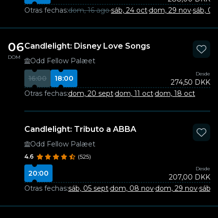
Otras fechas:
dom, 16 ago
·
sáb, 24 oct
·
dom, 29 nov
·
sáb, 05
06
Candlelight: Disney Love Songs
DOM
Odd Fellow Palæet
Desde
16:00
18:00
274,50 DKK
Otras fechas:
dom, 20 sept
·
dom, 11 oct
·
dom, 18 oct
Candlelight: Tributo a ABBA
Odd Fellow Palæet
4.6
(525)
Desde
20:00
207,00 DKK
Otras fechas:
sáb, 05 sept
·
dom, 08 nov
·
dom, 29 nov
·
sáb, 