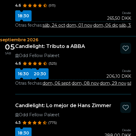
4.6
(911)
Desde
18:30
265,50 DKK
Otras fechas:
sáb, 24 oct
·
dom, 01 nov
·
dom, 06 dic
·
sáb, 30
septiembre 2026
05
Candlelight: Tributo a ABBA
SÁB
Odd Fellow Palæet
4.6
(525)
Desde
16:30
20:30
206,10 DKK
Otras fechas:
dom, 06 sept
·
dom, 08 nov
·
dom, 29 nov
·
sáb,
Candlelight: Lo mejor de Hans Zimmer
Odd Fellow Palæet
4.5
(775)
Desde
18:30
288,00 DKK