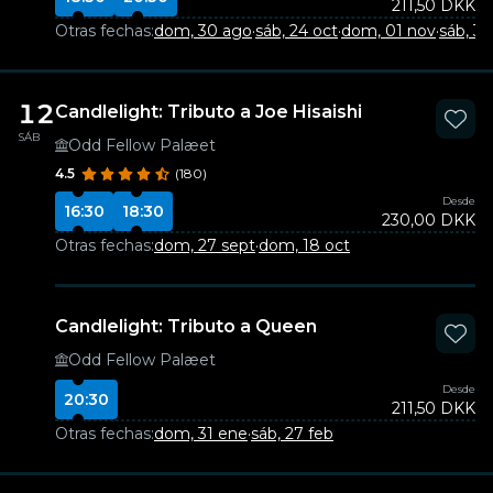
211,50 DKK
Otras fechas:
dom, 30 ago
·
sáb, 24 oct
·
dom, 01 nov
·
sáb, 3
12
Candlelight: Tributo a Joe Hisaishi
SÁB
Odd Fellow Palæet
4.5
(180)
Desde
16:30
18:30
230,00 DKK
Otras fechas:
dom, 27 sept
·
dom, 18 oct
Candlelight: Tributo a Queen
Odd Fellow Palæet
Desde
20:30
211,50 DKK
Otras fechas:
dom, 31 ene
·
sáb, 27 feb