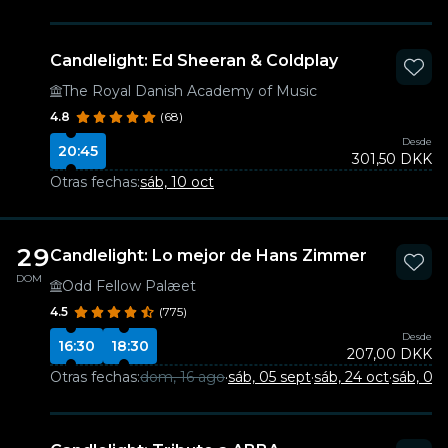
Candlelight: Ed Sheeran & Coldplay
The Royal Danish Academy of Music
4.8
(68)
Desde
20:45
301,50 DKK
Otras fechas:
sáb, 10 oct
29
Candlelight: Lo mejor de Hans Zimmer
DOM
Odd Fellow Palæet
4.5
(775)
Desde
16:30
18:30
207,00 DKK
Otras fechas:
dom, 16 ago
·
sáb, 05 sept
·
sáb, 24 oct
·
sáb, 05 