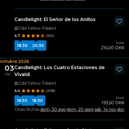
Candlelight: El Señor de los Anillos
Odd Fellow Palæet
4.7
(130)
Desde
18:30
20:30
216,00 DKK
octubre 2026
03
Candlelight: Los Cuatro Estaciones de
Vivaldi
SÁB
Odd Fellow Palæet
4.4
(208)
Desde
16:30
18:30
193,50 DKK
Otras fechas:
dom, 30 ago
·
dom, 20 sept
·
sáb, 14 nov
·
dom, 