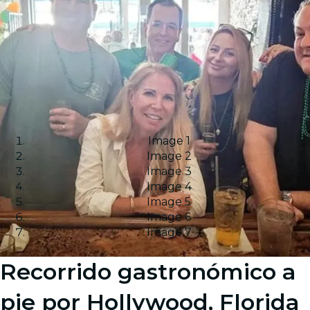
Image 1
Image 2
Image 3
Image 4
Image 5
Image 6
Image 7
Recorrido gastronómico a
pie por Hollywood, Florida