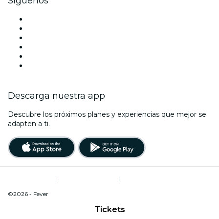
Síguenos
Facebook
X (Twitter)
Instagram
TikTok
LinkedIn
Youtube
Descarga nuestra app
Descubre los próximos planes y experiencias que mejor se
adapten a ti.
Términos de uso
|
Política de privacidad
|
Do Not Sell My Personal Information / Cookies Management
©2026 - Fever
Tickets