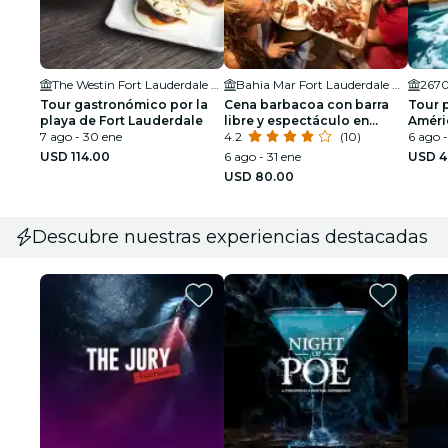
The Westin Fort Lauderdale Beach Resort
Bahia Mar Fort Lauderdale Beach - a DoubleTree by Hilton Hotel
2670
Tour gastronómico por la
Cena barbacoa con barra
Tour 
playa de Fort Lauderdale
libre y espectáculo en
Améric
7 ago - 30 ene
Tropical Isle con crucero
4.2
(10)
Bebid
6 ago -
turístico incluido.
USD 114.00
6 ago - 31 ene
USD 4
USD 80.00
Descubre nuestras experiencias destacadas