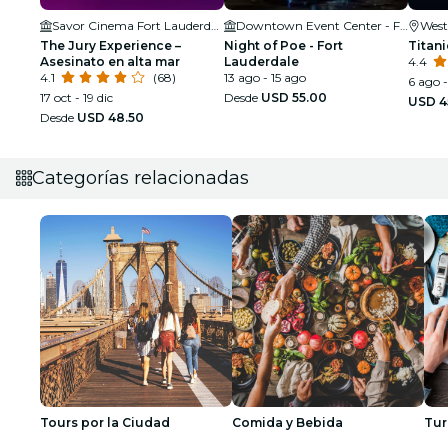
Savor Cinema Fort Lauderdale
Downtown Event Center - Fort Lauderdale
West
The Jury Experience –
Night of Poe - Fort
Titani
Asesinato en alta mar
Lauderdale
4.4
4.1
(68)
13 ago - 15 ago
6 ago 
17 oct - 19 dic
Desde
USD 55.00
USD 4
Desde
USD 48.50
Categorías relacionadas
Tours por la Ciudad
Comida y Bebida
Tur