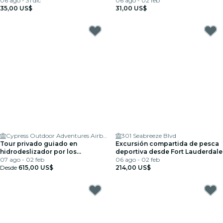
06 ago - 31 dic
06 ago - 02 feb
35,00 US$
31,00 US$
Cypress Outdoor Adventures Airboat Tours
301 Seabreeze Blvd
Tour privado guiado en
Excursión compartida de pesca
hidrodeslizador por los
deportiva desde Fort Lauderdale
Everglades, Fort Lauderdale
07 ago - 02 feb
06 ago - 02 feb
Desde
615,00 US$
214,00 US$