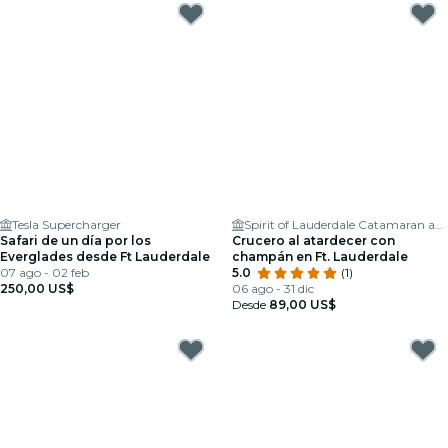
Tesla Supercharger
Spirit of Lauderdale Catamaran and Yacht Charters
Safari de un día por los
Crucero al atardecer con
Everglades desde Ft Lauderdale
champán en Ft. Lauderdale
07 ago - 02 feb
5.0
(1)
250,00 US$
06 ago - 31 dic
Desde
89,00 US$