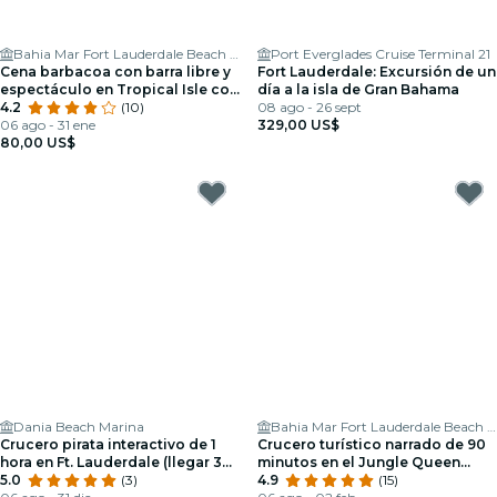
Bahia Mar Fort Lauderdale Beach - a DoubleTree by Hilton Hotel
Port Everglades Cruise Terminal 21
Cena barbacoa con barra libre y
Fort Lauderdale: Excursión de un
espectáculo en Tropical Isle con
día a la isla de Gran Bahama
crucero turístico incluido.
4.2
(10)
08 ago - 26 sept
06 ago - 31 ene
329,00 US$
80,00 US$
Dania Beach Marina
Bahia Mar Fort Lauderdale Beach - a DoubleTree by Hilton Hotel
Crucero pirata interactivo de 1
Crucero turístico narrado de 90
hora en Ft. Lauderdale (llegar 30
minutos en el Jungle Queen
minutos antes)
5.0
(3)
Riverboat en Fort Lauderdale
4.9
(15)