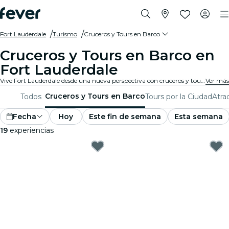
Fort Lauderdale
Turismo
Cruceros y Tours en Barco
Cruceros y Tours en Barco en
Fort Lauderdale
Vive Fort Lauderdale desde una nueva perspectiva con cruceros y tours en barco. Disfruta de monumentos icónicos y vistas impresionantes de la ciudad mientras viajas por aguas serenas. Los cruceros y tours en barco de Fort Lauderdale te llevarán a una aventura única.
Ver más
Cruceros y Tours en Barco
Todos
Tours por la Ciudad
Atra
Fecha
Hoy
Este fin de semana
Esta semana
19
experiencias