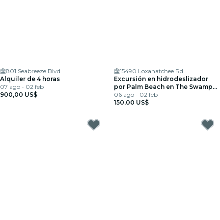
801 Seabreeze Blvd
15490 Loxahatchee Rd
Alquiler de 4 horas
Excursión en hidrodeslizador
07 ago - 02 feb
por Palm Beach en The Swamp
900,00 US$
Monster
06 ago - 02 feb
150,00 US$