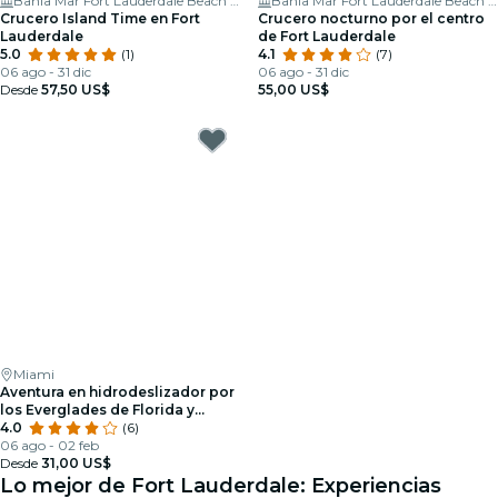
Bahia Mar Fort Lauderdale Beach - a DoubleTree by Hilton Hotel
Bahia Mar Fort Lauderdale Beach - a DoubleTree by Hilton Hotel
Crucero Island Time en Fort
Crucero nocturno por el centro
Lauderdale
de Fort Lauderdale
5.0
(1)
4.1
(7)
06 ago - 31 dic
06 ago - 31 dic
Desde
57,50 US$
55,00 US$
Miami
Aventura en hidrodeslizador por
los Everglades de Florida y
Encuentro con la fauna
4.0
(6)
06 ago - 02 feb
Desde
31,00 US$
Lo mejor de Fort Lauderdale: Experiencias