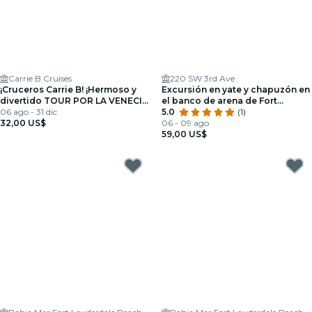
Carrie B Cruises
220 SW 3rd Ave
¡Cruceros Carrie B! ¡Hermoso y
Excursión en yate y chapuzón en
divertido TOUR POR LA VENECIA
el banco de arena de Fort
DE AMÉRICA!
06 ago - 31 dic
Lauderdale
5.0
(1)
32,00 US$
06 - 09 ago
59,00 US$