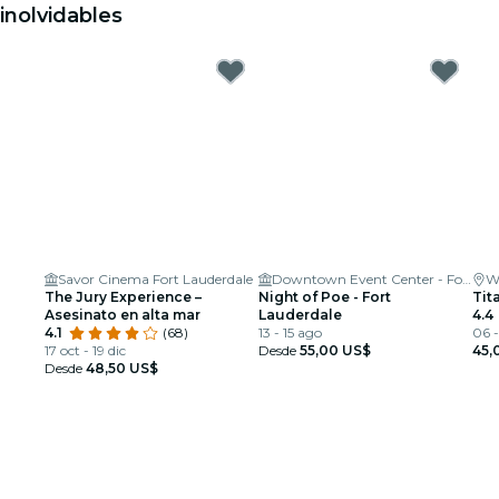
inolvidables
Savor Cinema Fort Lauderdale
Downtown Event Center - Fort Lauderdale
W
The Jury Experience –
Night of Poe - Fort
Tit
Asesinato en alta mar
Lauderdale
4.4
4.1
(68)
13 - 15 ago
06 
17 oct - 19 dic
Desde
55,00 US$
45,
Desde
48,50 US$