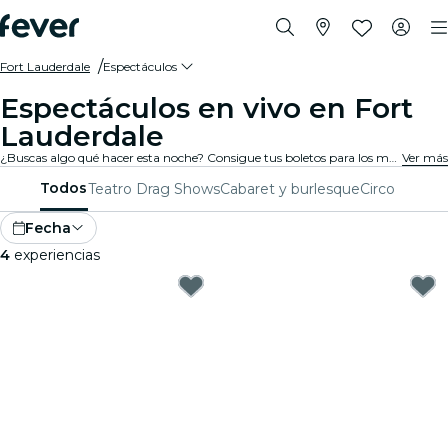
Fort Lauderdale
Espectáculos
Espectáculos en vivo en Fort
Lauderdale
¿Buscas algo qué hacer esta noche? Consigue tus boletos para los mejores espectáculos en vivo en Fort Lauderdale: teatro, shows de comedia, monólogos, magia, y mucho más.
Ver más
Todos
Teatro
Drag Shows
Cabaret y burlesque
Circo
Fecha
4
experiencias