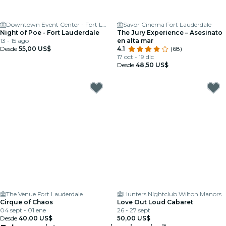
Downtown Event Center - Fort Lauderdale
Savor Cinema Fort Lauderdale
Night of Poe - Fort Lauderdale
The Jury Experience – Asesinato
13 - 15 ago
en alta mar
Desde
55,00 US$
4.1
(68)
17 oct - 19 dic
Desde
48,50 US$
The Venue Fort Lauderdale
Hunters Nightclub Wilton Manors
Cirque of Chaos
Love Out Loud Cabaret
04 sept - 01 ene
26 - 27 sept
Desde
40,00 US$
50,00 US$