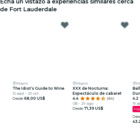
Echa un vistazo a experiencias similares cerca
de Fort Lauderdale
Miami
Miami
M
The Idiot’s Guide to Wine
XXX de Nocturna:
Ball
12 sept - 29 oct
Espectáculo de cabaret
Dur
Desde
68,00 US$
4.4
(64)
esp
4.2
08 - 29 ago
19 s
Desde
71,39 US$
Has
Des
43,