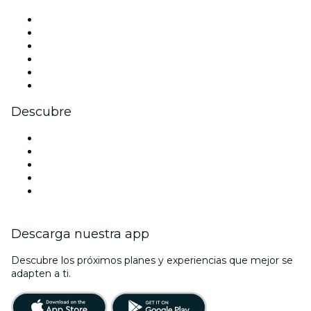
Facebook
X (Twitter)
Instagram
TikTok
LinkedIn
Youtube
Descubre
Locales y espacios de eventos en York
Hoy
Mañana
Esta semana
Este fin de semana
Descarga nuestra app
Descubre los próximos planes y experiencias que mejor se
adapten a ti.