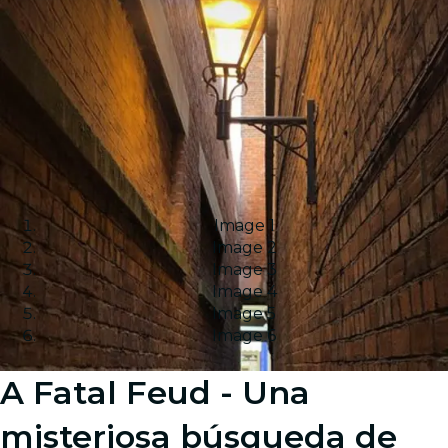
Image 1
Image 2
Image 3
Image 4
Image 5
Image 6
A Fatal Feud - Una
misteriosa búsqueda de