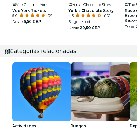
Vue Cinemas York
York's Chocolate Story
The 
Vue York Tickets
York's Chocolate Story
Race 
5.0
(2)
4.5
(10)
Exper
6 ago -
Desde
6,50 GBP
6 ago - 4 oct
Desde
Desde
20,50 GBP
Categorías relacionadas
Actividades
Juegos
Dep