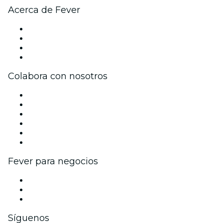
Acerca de Fever
Prensa
Únete al equipo
Tarjetas Regalo
Centro de asistencia
Colabora con nosotros
Gestiona tu evento
Publica tu evento
Eventos y beneficios para empresas
Programa de Afiliados
Programa de embajadores e influencers
Colaboraciones de marca
Fever para negocios
Eventos privados y entradas de grupo
Beneficios corporativos
Tarjetas y cupones de regalo corporativos
Síguenos