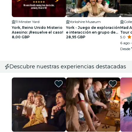
11 Minster Yard
Yorkshire Museum
Coll
York, Reino Unido Misterio
York - Juego de exploración
Mad A
Asesino: ¡Resuelve el caso!
e interacción en grupo de
Tour o
8,00 GBP
hasta 5 personas
28,95 GBP
premi
5.0
2024
6 ago -
Desde
Descubre nuestras experiencias destacadas