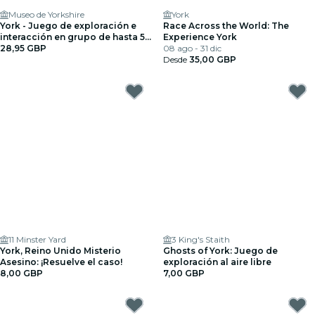
Museo de Yorkshire
York
York - Juego de exploración e
Race Across the World: The
interacción en grupo de hasta 5
Experience York
personas
28,95 GBP
08 ago - 31 dic
Desde
35,00 GBP
11 Minster Yard
3 King's Staith
York, Reino Unido Misterio
Ghosts of York: Juego de
Asesino: ¡Resuelve el caso!
exploración al aire libre
8,00 GBP
7,00 GBP