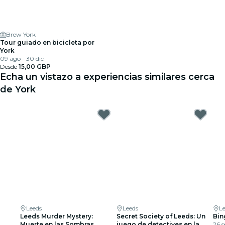
Brew York
Tour guiado en bicicleta por
York
09 ago - 30 dic
Desde
15,00 GBP
Echa un vistazo a experiencias similares cerca
de York
Leeds
Leeds
L
Leeds Murder Mystery:
Secret Society of Leeds: Un
Bin
Muerte en las Sombras
juego de detectives en la
26 s