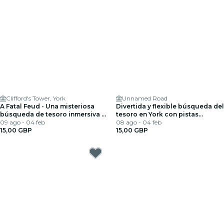
Clifford's Tower, York
Unnamed Road
A Fatal Feud - Una misteriosa
Divertida y flexible búsqueda del
búsqueda de tesoro inmersiva -
tesoro en York con pistas
The Secret City
09 ago - 04 feb
crípticas y gemas ocultas
08 ago - 04 feb
15,00 GBP
15,00 GBP