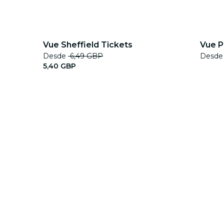
Vue Sheffield Tickets
Vue P
Desde
6,49 GBP
Desd
5,40 GBP