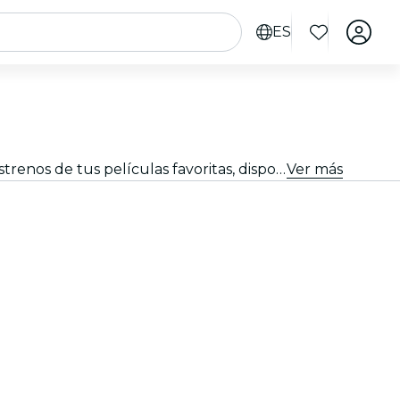
ES
Explora las emocionantes proyecciones de cine en York. Experimenta la magia del séptimo arte con los últimos estrenos de tus películas favoritas, disponibles en los cines más cercanos de la ciudad
Ver más