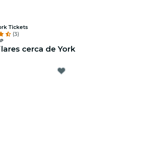
ork Tickets
(3)
BP
lares cerca de York