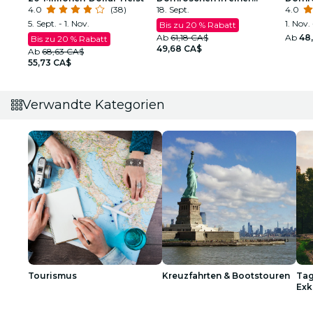
4.0
(38)
funkelnden Show
18. Sept.
funke
4.0
5. Sept. - 1. Nov.
1. Nov. 
Bis zu 20 % Rabatt
Ab
61,18 CA$
Ab
48
Bis zu 20 % Rabatt
49,68 CA$
Ab
68,63 CA$
55,73 CA$
Verwandte Kategorien
Tourismus
Kreuzfahrten & Bootstouren
Tag
Exk