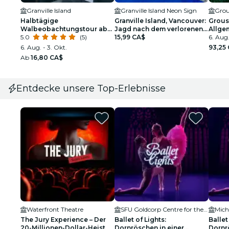
Granville Island
Granville Island Neon Sign
Grou
Halbtägige
Granville Island, Vancouver:
Grous
Walbeobachtungstour ab
Jagd nach dem verlorenen
Allgem
Vancouver
5.0
(5)
LP – Outdoor-
15,99 CA$
6. Aug.
Erkundungsspiel
6. Aug. - 3. Okt.
93,25
Ab
16,80 CA$
Entdecke unsere Top-Erlebnisse
Waterfront Theatre
SFU Goldcorp Centre for the Arts
Mich
The Jury Experience – Der
Ballet of Lights:
Ballet
20-Millionen-Dollar-Heist
Dornröschen in einer
Dornr