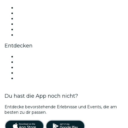
Facebook
X (Twitter)
Instagram
TikTok
LinkedIn
YouTube
Entdecken
Veranstaltungsorte in Vancouver
Heute
Morgen
Diese Woche
Dieses Wochenende
Du hast die App noch nicht?
Entdecke bevorstehende Erlebnisse und Events, die am
besten zu dir passen.