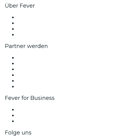
Über Fever
Presse
Wir stellen ein!
Geschenkgutscheine
Hilfe-Center
Partner werden
Fever Zone
Veröffentliche dein Event
Firmenevents & -vorteile
Affiliate-Programm
Botschafter & Influencer-Programm
Markenpartnerschaften
Fever for Business
Privatveranstaltungen & Gruppentickets
Firmenvorteile
Firmengeschenkkarten und -gutscheine
Folge uns