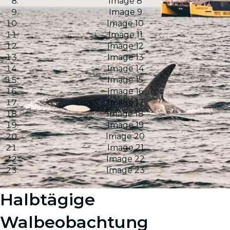
Image 8
Image 9
Image 10
Image 11
Image 12
Image 13
Image 14
Image 15
Image 16
Image 17
Image 18
Image 19
Image 20
Image 21
Image 22
Image 23
Halbtägige
Walbeobachtung