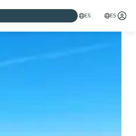
ES
ES