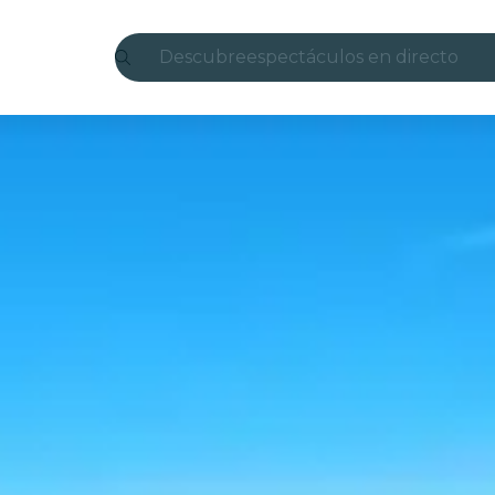
Descubre
espectáculos en directo
Madrid
candlelight
Londres
experiencias y ciudades
São Paulo
exposiciones
Seúl
recorridos por la ciudad
conciertos