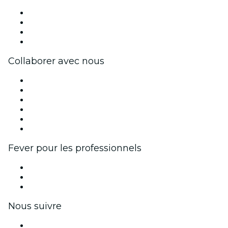
Presse
Travailler chez Fever
Cartes-cadeaux
Centre d'aide
Collaborer avec nous
Fever Zone
Publiez votre événement
Événements d'entreprise et avantages
Programme d'affiliation
Programme d'ambassadeurs et d'influenceurs
Partenariats avec des marques
Fever pour les professionnels
Événements privés et billets de groupe
Avantages pour les entreprises
Coupons et cartes cadeaux pour les entreprises
Nous suivre
Facebook