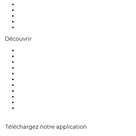
X (Twitter)
Instagram
TikTok
LinkedIn
Youtube
Découvrir
Lieux d'événements à Paris
France
Aujourd'hui
Demain
Cette semaine
Ce week-end
Halloween
Saint Valentin
Noël
Fête des mères
Nouvel An
Téléchargez notre application