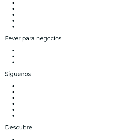
Publica tu evento
Eventos y beneficios para empresas
Programa de Afiliados
Programa de embajadores e influencers
Colaboraciones de marca
Fever para negocios
Eventos privados y entradas de grupo
Beneficios corporativos
Tarjetas y cupones de regalo corporativos
Síguenos
Facebook
X (Twitter)
Instagram
TikTok
LinkedIn
Youtube
Descubre
Locales y espacios de eventos en Barcelona