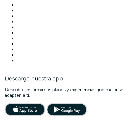
España
Hoy
Mañana
Esta semana
Este fin de semana
Halloween
San Valentín
Navidad
La La Love You
Viva Suecia
Año Nuevo
Descarga nuestra app
Descubre los próximos planes y experiencias que mejor se
adapten a ti.
Términos de uso
|
Política de privacidad
|
Administrador de cookies