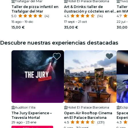
Trafalgar del Mar
Hotel El Palace Barcelona
Taller de pizza infantil en
Art & Drinks: taller de
Taller
Trafalgar del Mar
ilustración y cócteles en el
en WA
5.0
(4)
Hotel El Palace Barcelona
4.5
(14)
4.7
15 ago - 19 dic
17 sept - 21 oct
22 jul -
15,00 €
35,00 €
30,00
Descubre nuestras experiencias destacadas
Auditori l’illa
Hotel El Palace Barcelona
Ecli
The Jury Experience –
Open-Air Rooftop Cinema
Space 
Travesía Mortal
en El Palace Barcelona
Exper
29 ago - 23 ene
4.5
(231)
4.3
9 ago - 30 sept
9 ago 