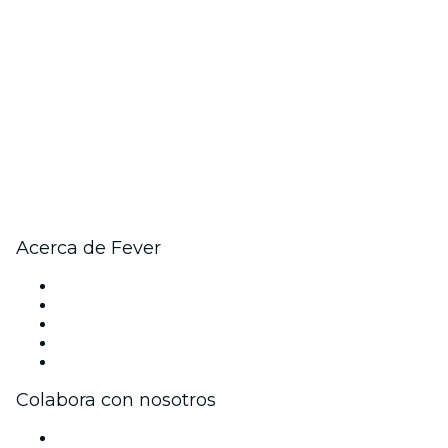
Acerca de Fever
Prensa
Únete al equipo
Becas de Excelencia
Tarjetas Regalo
Centro de asistencia
Colabora con nosotros
Gestiona tu evento