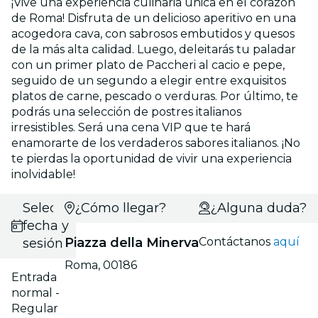
¡Vive una experiencia culinaria única en el corazón
de Roma! Disfruta de un delicioso aperitivo en una
acogedora cava, con sabrosos embutidos y quesos
de la más alta calidad. Luego, deleitarás tu paladar
con un primer plato de Paccheri al cacio e pepe,
seguido de un segundo a elegir entre exquisitos
platos de carne, pescado o verduras. Por último, te
podrás una selección de postres italianos
irresistibles. Será una cena VIP que te hará
enamorarte de los verdaderos sabores italianos. ¡No
te pierdas la oportunidad de vivir una experiencia
inolvidable!
Selecciona
¿Cómo llegar?
¿Alguna duda?
fecha y
Piazza della Minerva
Contáctanos
aquí
sesión
Roma, 00186
Entrada
normal -
Regular