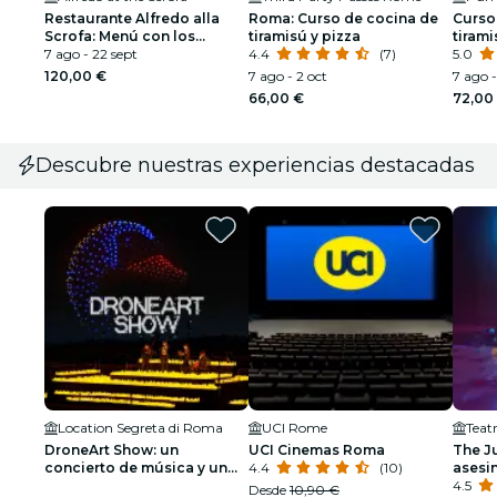
Restaurante Alfredo alla
Roma: Curso de cocina de
Curso 
Scrofa: Menú con los
tiramisú y pizza
tiram
Fettuccine Alfredo
7 ago - 22 sept
4.4
(7)
5.0
originales
120,00 €
7 ago - 2 oct
7 ago -
66,00 €
72,00
Descubre nuestras experiencias destacadas
Location Segreta di Roma
UCI Rome
Teat
DroneArt Show: un
UCI Cinemas Roma
The Ju
concierto de música y un
4.4
(10)
asesin
espectáculo de luces en
dólar
4.5
Desde
10,90 €