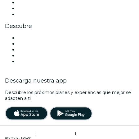
TikTok
LinkedIn
Youtube
Descubre
Locales y espacios de eventos en Roma
Hoy
Mañana
Esta semana
Este fin de semana
Descarga nuestra app
Descubre los próximos planes y experiencias que mejor se
adapten a ti.
Términos de uso
|
Política de privacidad
|
Administrador de cookies
©2026 - Fever