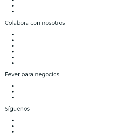
Tarjetas Regalo
Centro de asistencia
Colabora con nosotros
Gestiona tu evento
Publica tu evento
Eventos y beneficios para empresas
Programa de Afiliados
Programa de embajadores e influencers
Colaboraciones de marca
Fever para negocios
Eventos privados y entradas de grupo
Beneficios corporativos
Tarjetas y cupones de regalo corporativos
Síguenos
Facebook
X (Twitter)
Instagram