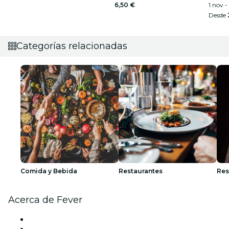
Roma - Lista de espera
6,50 €
1 nov -
Desde
Categorías relacionadas
Comida y Bebida
Restaurantes
Res
Acerca de Fever
Prensa
Únete al equipo