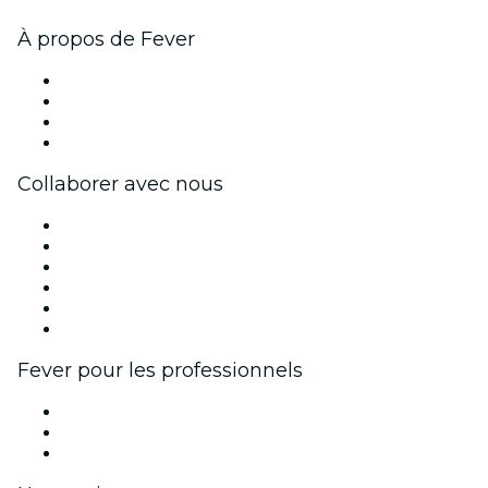
À propos de Fever
Presse
Travailler chez Fever
Cartes-cadeaux
Centre d'aide
Collaborer avec nous
Fever Zone
Publiez votre événement
Événements d'entreprise et avantages
Programme d'affiliation
Programme d'ambassadeurs et d'influenceurs
Partenariats avec des marques
Fever pour les professionnels
Événements privés et billets de groupe
Avantages pour les entreprises
Coupons et cartes cadeaux pour les entreprises