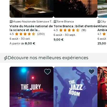
Museo Nazionale Scienza e Tecnologia Leonardo da Vinci
Torre Branca
City
Visite du Musée national de
Torre Branca : billet d'entrée
Milan
la science et de la
4.3
(18)
Ambien
technologie Leonardo da
4.5
(230)
4 mus
4.1
6 août - 30 sept.
Vinci
6 août - 30 oct.
6 août 
9,00 €
À partir de
8,00 €
25,00
Découvre nos meilleures expériences