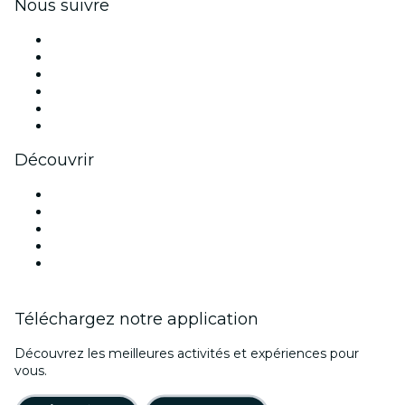
Nous suivre
Facebook
X (Twitter)
Instagram
TikTok
LinkedIn
Youtube
Découvrir
Lieux d'événements à Milan
Aujourd'hui
Demain
Cette semaine
Ce week-end
Téléchargez notre application
Découvrez les meilleures activités et expériences pour
vous.