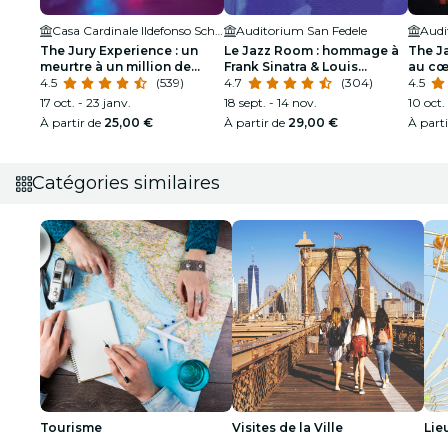
Casa Cardinale Ildefonso Schuster
Auditorium San Fedele
Audi
The Jury Experience : un
Le Jazz Room : hommage à
The J
meurtre à un million de
Frank Sinatra & Louis
au cœ
dollars ou un réseau de
4.5
(539)
Armstrong
4.7
(304)
Orléa
4.5
mensonges ?
17 oct. - 23 janv.
18 sept. - 14 nov.
10 oct. 
À partir de
25,00 €
À partir de
29,00 €
À part
Catégories similaires
Tourisme
Visites de la Ville
Lie